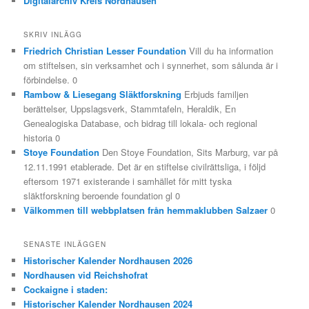
Digitalarchiv Kreis Nordhausen
SKRIV INLÄGG
Friedrich Christian Lesser Foundation
Vill du ha information
om stiftelsen, sin verksamhet och i synnerhet, som sålunda är i
förbindelse. 0
Rambow & Liesegang Släktforskning
Erbjuds familjen
berättelser, Uppslagsverk, Stammtafeln, Heraldik, En
Genealogiska Database, och bidrag till lokala- och regional
historia 0
Stoye Foundation
Den Stoye Foundation, Sits Marburg, var på
12.11.1991 etablerade. Det är en stiftelse civilrättsliga, i följd
eftersom 1971 existerande i samhället för mitt tyska
släktforskning beroende foundation gl 0
Välkommen till webbplatsen från hemmaklubben Salzaer
0
SENASTE INLÄGGEN
Historischer Kalender Nordhausen 2026
Nordhausen vid Reichshofrat
Cockaigne i staden:
Historischer Kalender Nordhausen 2024