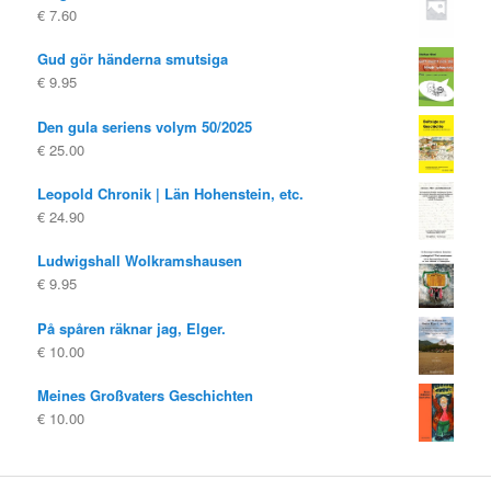
€
7.60
Gud gör händerna smutsiga
€
9.95
Den gula seriens volym 50/2025
€
25.00
Leopold Chronik | Län Hohenstein, etc.
€
24.90
Ludwigshall Wolkramshausen
€
9.95
På spåren räknar jag, Elger.
€
10.00
Meines Großvaters Geschichten
€
10.00