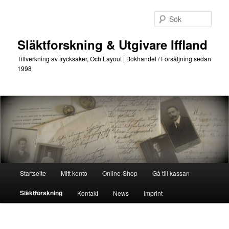
Hoppa
till
Sök
primärt
innehåll
Släktforskning & Utgivare Iffland
Tillverkning av trycksaker, Och Layout | Bokhandel / Försäljning sedan
1998
Huvudmeny
Startseite
Mitt konto
Online-Shop
Gå till kassan
Släktforskning
Kontakt
News
Imprint