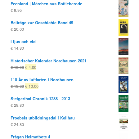
Feenland | Märchen aus Rottleberode
€
9.95
Beiträge zur Geschichte Band 49
€
20.00
I ljus och eld
€
14.80
Historischer Kalender Nordhausen 2021
Ursprungligt
Nuvarande
€
10.00
€
4.00
pris
pris
110 År av luftfarten i Nordhausen
var:
är:
Ursprungligt
Nuvarande
€
19.80
€
10.00
€ 10.00
€ 4.00.
pris
pris
Steigerthal Chronik 1288 - 2013
var:
är:
€
29.80
€ 19.80
€ 10.00.
Froebels utbildningsdal i Keilhau
€
24.80
Frågan Heimatbote 4