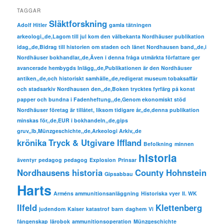
TAGGAR
Släktforskning
Adolf Hitler
gamla tätningen
arkeologi,,de,Lagom till jul kom den välbekanta Nordhäuser publikation
idag,,de,Bidrag till historien om staden och länet Nordhausen band,,de,i
Nordhäuser bokhandlar,,de,Även i denna fråga utmärkta författare ger
avancerade hembygds Inlägg,,de,Publikationen är den Nordhäuser
antiken,,de,och historiskt samhälle,,de,redigerat museum tobaksaffär
och stadsarkiv Nordhausen den,,de,Boken trycktes fyrfärg på konst
papper och bundna i Fadenheftung,,de,Genom ekonomiskt stöd
Nordhäuser företag är tillåtet, liksom tidigare år,,de,denna publikation
minskas för,,de,EUR i bokhandeln,,de,gips
gruv,,lb,Münzgeschichte,,de,Arkeologi Arkiv,,de
krönika
Tryck & Utgivare Iffland
Befolkning
minnen
historia
äventyr
pedagog
pedagog
Explosion
Prinsar
Nordhausens historia
County Hohnstein
Gipsabbau
Harts
Arméns ammunitionsanläggning
Historiska vyer
II. WK
Ilfeld
Klettenberg
judendom
Kaiser
katastrof
barn
daghem
Vi
fångenskap
lärobok
ammunitionsoperation
Münzgeschichte