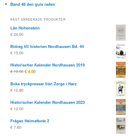
Band 48 den gula raden
BÄST VÄRDERADE PRODUKTER
Län Hohenstein
€
24.50
Bidrag till historien Nordhausen Bd. 44
€
15.00
Historischer Kalender Nordhausen 2019
Ursprungligt
Nuvarande
€
10.00
€
4.00
pris
pris
Boka tryckpressar från Zorge i Harz
var:
är:
€
12.80
€ 10.00
€ 4.00.
Historischer Kalender Nordhausen 2023
€
12.00
Frågan Heimatbote 2
€
7.60