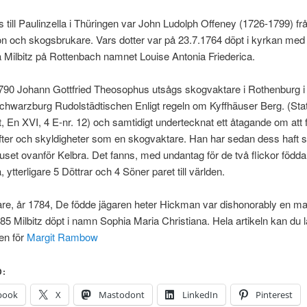
s till Paulinzella i Thüringen var John Ludolph Offeney (1726-1799) fr
 och skogsbrukare. Vars dotter var på 23.7.1764 döpt i kyrkan med 
a Milbitz på Rottenbach namnet Louise Antonia Friederica.
1790 Johann Gottfried Theosophus utsågs skogvaktare i Rothenburg 
chwarzburg Rudolstädtischen Enligt regeln om Kyffhäuser Berg. (Sta
, En XVI, 4 E-nr. 12) och samtidigt undertecknat ett åtagande om att f
fter och skyldigheter som en skogvaktare. Han har sedan dess haft s
uset ovanför Kelbra. Det fanns, med undantag för de två flickor födda
, ytterligare 5 Döttrar och 4 Söner paret till världen.
re, år 1784, De födde jägaren heter Hickman var dishonorably en ma
85 Milbitz döpt i namn Sophia Maria Christiana. Hela artikeln kan du 
en för
Margit Rambow
D:
book
X
Mastodont
LinkedIn
Pinterest