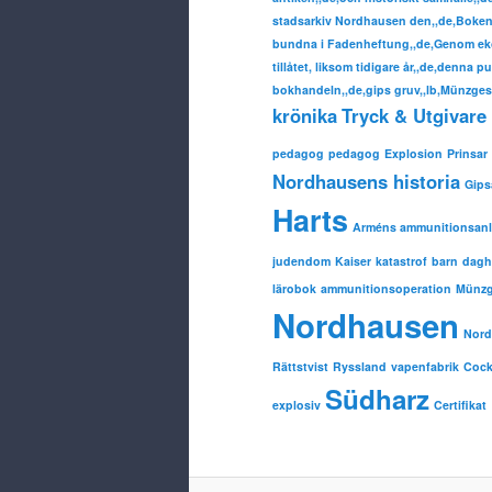
stadsarkiv Nordhausen den,,de,Boken 
bundna i Fadenheftung,,de,Genom eko
tillåtet, liksom tidigare år,,de,denna p
bokhandeln,,de,gips gruv,,lb,Münzgesc
krönika
Tryck & Utgivare 
pedagog
pedagog
Explosion
Prinsar
Nordhausens historia
Gip
Harts
Arméns ammunitionsan
judendom
Kaiser
katastrof
barn
dag
lärobok
ammunitionsoperation
Münzg
Nordhausen
Nord
Rättstvist
Ryssland
vapenfabrik
Cock
Südharz
explosiv
Certifikat