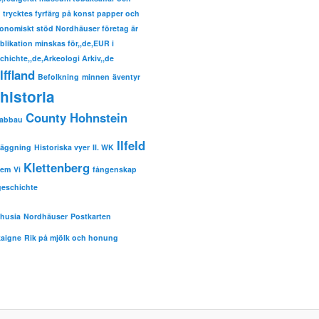
trycktes fyrfärg på konst papper och
nomiskt stöd Nordhäuser företag är
ublikation minskas för,,de,EUR i
hichte,,de,Arkeologi Arkiv,,de
Iffland
Befolkning
minnen
äventyr
historia
County Hohnstein
sabbau
Ilfeld
läggning
Historiska vyer
II. WK
Klettenberg
hem
Vi
fångenskap
eschichte
husia
Nordhäuser
Postkarten
aigne
Rik på mjölk och honung