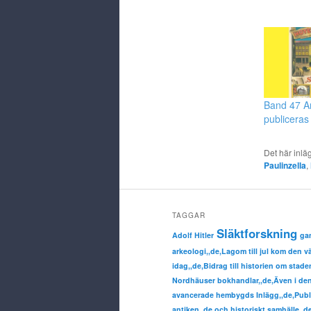
Band 47 A
publiceras
Det här inlä
Paulinzella
,
TAGGAR
Släktforskning
Adolf Hitler
ga
arkeologi,,de,Lagom till jul kom den 
idag,,de,Bidrag till historien om sta
Nordhäuser bokhandlar,,de,Även i denn
avancerade hembygds Inlägg,,de,Publ
antiken,,de,och historiskt samhälle,,