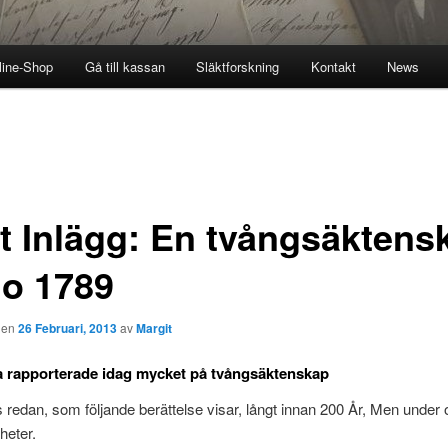
line-Shop
Gå till kassan
Släktforskning
Kontakt
News
t Inlägg: En tvångsäktens
o 1789
den
26 Februari, 2013
av
Margit
a rapporterade idag mycket på tvångsäktenskap
redan, som följande berättelse visar, långt innan 200 År, Men under o
heter.