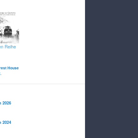
en Reihe
rest House
k
.
n 2026
n 2024