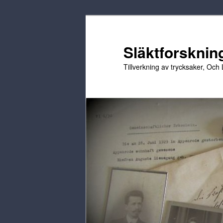
Hoppa
till
primärt
Släktforskning
innehåll
Tillverkning av trycksaker, Och