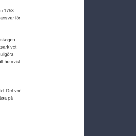
ån 1753
ansvar för
i skogen
tsarkivet
ullgöra
itt hemvist
id. Det var
läsa på