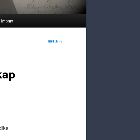
Imprint
nästa
→
kap
lika