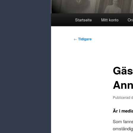
Huvudmeny
Startseite
Mitt konto
On
Postnavigering
←
Tidigare
Gäs
Ann
Publicerad 
Är i medi
Som fanns 
omständig