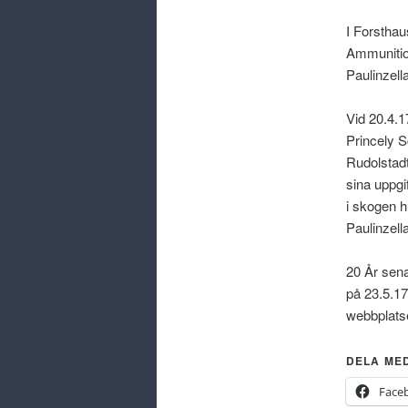
I Forsthau
Ammunition
Paulinzell
Vid 20.4.
Princely S
Rudolstadt
sina uppgi
i skogen h
Paulinzella
20 År sena
på 23.5.17
webbplats
DELA ME
Face