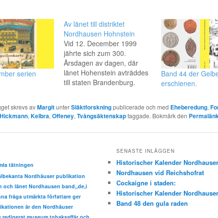
Av länet till distriktet
Nordhausen Hohnstein
Vid 12. December 1999
jährte sich zum 300.
Årsdagen av dagen, där
länet Hohenstein avträddes
mber serien
Band 44 der Gelb
till staten Brandenburg.
erschienen.
Dieses denkwürdige Datum
soll Anlaß sein, einen
gget skrevs av
Margit
unter
Släktforskning
publicerade och med
Eheberedung
,
Fo
kleinen geschichtlichen
Hickmann
,
Kelbra
,
Offeney
,
Tvångsäktenskap
taggade. Bokmärk den
Permalän
Abriß der Grafschaft
Hohenstein, dem späteren
Landkreis Nordhausen, att
ge, wobei besonderes
SENASTE INLÄGGEN
Augenmerk auf die Zeit
Historischer Kalender Nordhause
mla tätningen
nach dem…
Nordhausen vid Reichshofrat
välbekanta Nordhäuser publikation
Cockaigne i staden:
den och länet Nordhausen band,,de,i
Historischer Kalender Nordhause
a fråga utmärkta författare ger
Band 48 den gula raden
ikationen är den Nordhäuser
de,redigerat museum tobaksaffär och