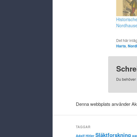
Historisch
Nordhaus
Det här inlä
Harts
,
Nord
Schre
Du behöver
Denna webbplats använder Aki
TAGGAR
Släktforskning
Adolf Hitler
ga