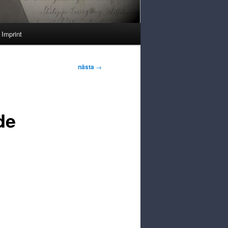
Imprint
nästa
→
de