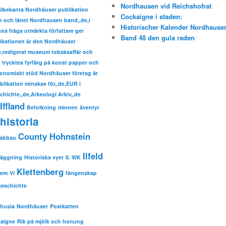
Nordhausen vid Reichshofrat
välbekanta Nordhäuser publikation
Cockaigne i staden:
den och länet Nordhausen band,,de,i
Historischer Kalender Nordhause
a fråga utmärkta författare ger
Band 48 den gula raden
ikationen är den Nordhäuser
de,redigerat museum tobaksaffär och
trycktes fyrfärg på konst papper och
nomiskt stöd Nordhäuser företag är
ublikation minskas för,,de,EUR i
hichte,,de,Arkeologi Arkiv,,de
Iffland
Befolkning
minnen
äventyr
historia
County Hohnstein
sabbau
Ilfeld
läggning
Historiska vyer
II. WK
Klettenberg
hem
Vi
fångenskap
eschichte
husia
Nordhäuser
Postkarten
aigne
Rik på mjölk och honung