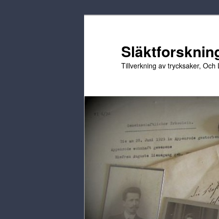
Hoppa
till
primärt
Släktforskning
innehåll
Tillverkning av trycksaker, Och