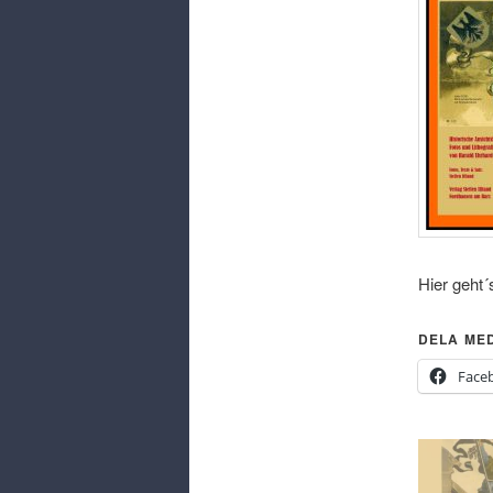
Hier geht´
DELA ME
Face