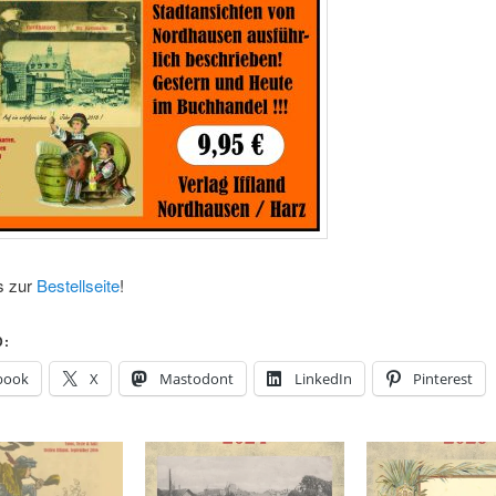
s zur
Bestellseite
!
D:
book
X
Mastodont
LinkedIn
Pinterest