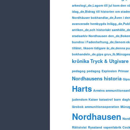
arkeologi,,de,Lagom till jul kom den 
idag,,de,Bidrag till historien om sta
Nordhäuser bokhandlar,,de,Även i denn
avancerade hembygds Inlägg,,de,Publ
antiken,,de,och historiskt samhälle,,
stadsarkiv Nordhausen den,,de,Boken 
bundna i Fadenheftung,,de,Genom eko
tillåtet, liksom tidigare år,,de,denna p
bokhandeln,,de,gips gruv,,lb,Münzgesc
krönika
Tryck & Utgivare 
pedagog
pedagog
Explosion
Prinsar
Nordhausens historia
Gip
Harts
Arméns ammunitionsan
judendom
Kaiser
katastrof
barn
dag
lärobok
ammunitionsoperation
Münzg
Nordhausen
Nord
Rättstvist
Ryssland
vapenfabrik
Cock