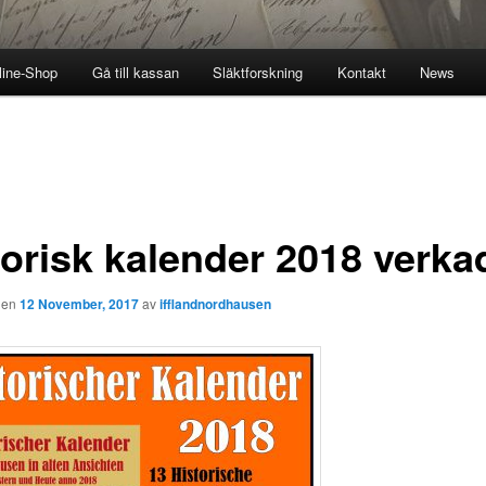
line-Shop
Gå till kassan
Släktforskning
Kontakt
News
torisk kalender 2018 verka
den
12 November, 2017
av
ifflandnordhausen