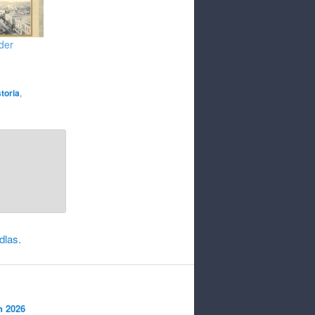
der
storia
,
dlas.
n 2026