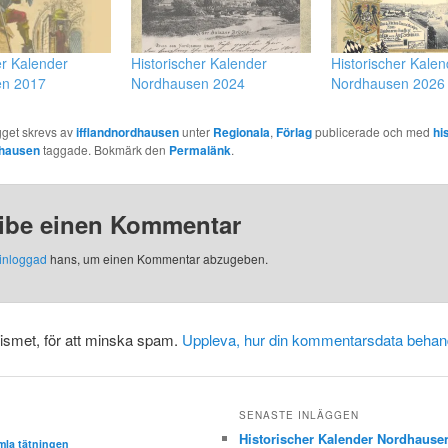
er Kalender
Historischer Kalender
Historischer Kalen
en 2017
Nordhausen 2024
Nordhausen 2026
gget skrevs av
ifflandnordhausen
unter
Regionala
,
Förlag
publicerade och med
hi
hausen
taggade. Bokmärk den
Permalänk
.
ibe einen Kommentar
inloggad
hans,
um einen Kommentar abzugeben
.
smet, för att minska spam.
Uppleva, hur din kommentarsdata behan
SENASTE INLÄGGEN
Historischer Kalender Nordhause
mla tätningen