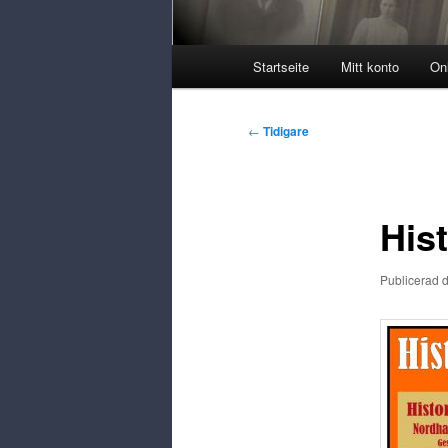
Huvudmeny
Startseite
Mitt konto
On
Postnavigering
←
Tidigare
His
Publicerad 