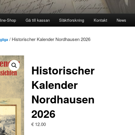
line-Shop
Gå till kassan
Släktforskning
Kontakt
News
/ Historischer Kalender Nordhausen 2026
gliga
Historischer
Kalender
Nordhausen
2026
€
12.00