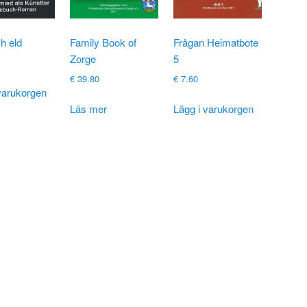
ch eld
Family Book of
Frågan Heimatbote
Zorge
5
€
39.80
€
7.60
varukorgen
Läs mer
Lägg i varukorgen