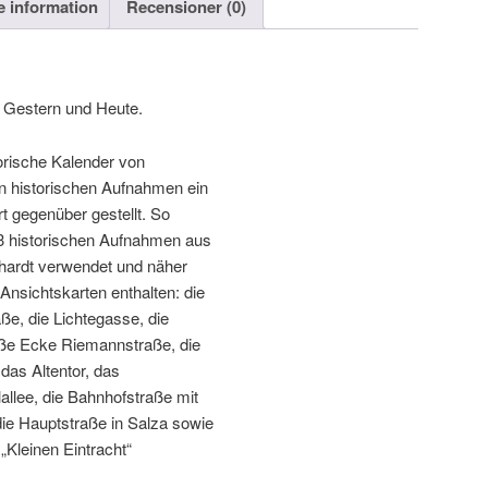
re information
Recensioner (0)
n Gestern und Heute
.
orische Kalender von
n historischen Aufnahmen ein
t gegenüber gestellt
.
So
3
historischen Aufnahmen aus
hardt verwendet und näher
 Ansichtskarten enthalten
:
die
aße
,
die Lichtegasse
,
die
raße Ecke Riemannstraße
,
die
,
das Altentor
,
das
allee
,
die Bahnhofstraße mit
die Hauptstraße in Salza sowie
„
Kleinen Eintracht
“