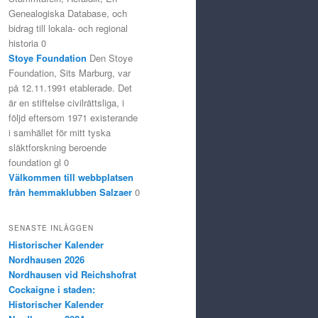
Genealogiska Database, och
bidrag till lokala- och regional
historia 0
Stoye Foundation
Den Stoye
Foundation, Sits Marburg, var
på 12.11.1991 etablerade. Det
är en stiftelse civilrättsliga, i
följd eftersom 1971 existerande
i samhället för mitt tyska
släktforskning beroende
foundation gl 0
Välkommen till webbplatsen
från hemmaklubben Salzaer
0
SENASTE INLÄGGEN
Historischer Kalender
Nordhausen 2026
Nordhausen vid Reichshofrat
Cockaigne i staden:
Historischer Kalender