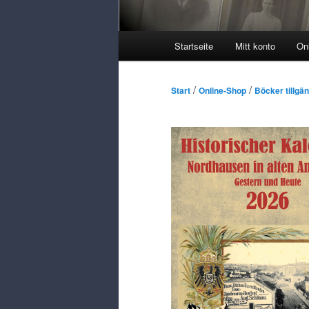
Huvudmeny
Startseite
Mitt konto
On
/
/
Start
Online-Shop
Böcker tillgän