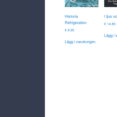
Historia
I ljus o
Refrigeration
€
14.80
€
9.95
Lägg i 
Lägg i varukorgen