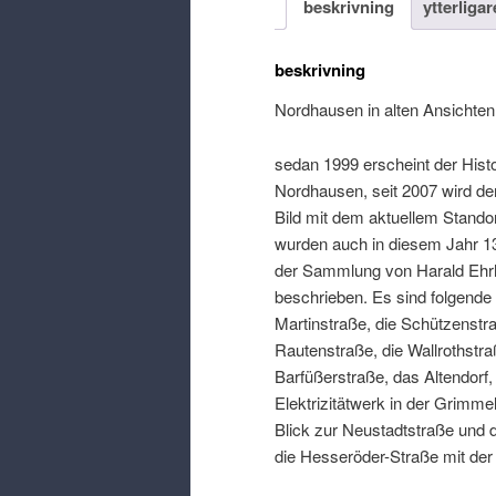
beskrivning
ytterliga
beskrivning
Nordhausen in alten Ansichte
sedan 1999
erscheint der Hist
Nordhausen
,
seit
2007
wird de
Bild mit dem aktuellem Standor
wurden auch in diesem Jahr
1
der Sammlung von Harald Ehr
beschrieben
.
Es sind folgende
Martinstraße
,
die Schützenstr
Rautenstraße
,
die Wallrothst
Barfüßerstraße
,
das Altendorf
Elektrizitätwerk in der Grimmel
Blick zur Neustadtstraße und 
die Hesseröder-Straße mit der