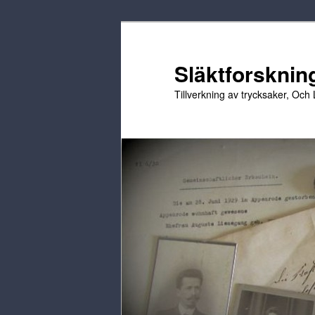
Hoppa
till
primärt
Släktforskning
innehåll
Tillverkning av trycksaker, Och