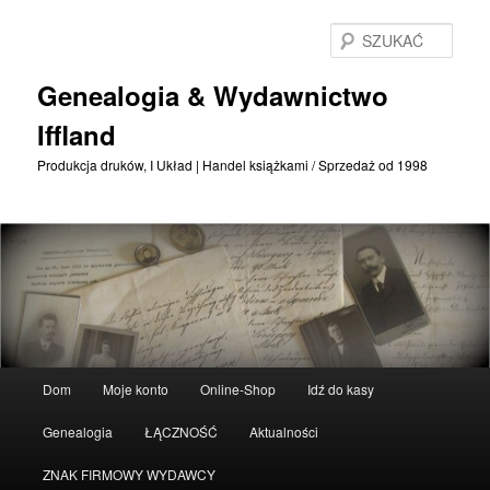
Przejdź
Przejdź
do
do
SZU
treści
treści
podstawowej
drugorzędnych
Genealogia & Wydawnictwo
Iffland
Produkcja druków, I Układ | Handel książkami / Sprzedaż od 1998
Menu
Dom
Moje konto
Online-Shop
Idź do kasy
główne
Genealogia
ŁĄCZNOŚĆ
Aktualności
ZNAK FIRMOWY WYDAWCY