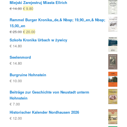
Miejski Zarejestruj Miasta Ellrich
Oryginalna
Obecna
€
14.80
€
9.80
cena
cena
Rammel Burger Kronika,,de,& Nbsp; 19,90,,en,& Nbsp;
była:
to:
15,00,,en
€ 14.80
€ 9.80.
Oryginalna
Obecna
€
25.00
€
20.00
cena
cena
Szkoła Kronika Urbach w żywicy
była:
to:
€
14.80
€ 25.00
€ 20.00.
Seelenmord
€
14.80
Burgruine Hohnstein
€
10.00
Beiträge zur Geschichte von Neustadt unterm
Hohnstein
€
7.00
Historischer Kalender Nordhausen 2026
€
12.00