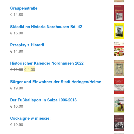
Graupenstraße
€
14.80
Składki na Historia Nordhausen Bd. 42
€
15.00
Przepisy z Historii
€
14.80
Historischer Kalender Nordhausen 2022
Oryginalna
Obecna
€
10.00
€
4.00
cena
cena
Bürger und Einwohner der Stadt Heringen/Helme
była:
to:
€
19.80
€ 10.00
€ 4.00.
Der Fußballsport in Salza 1906-2013
€
10.00
Cockaigne w mieście:
€
19.90