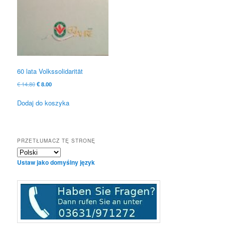
60 lata Volkssolidarität
Oryginalna
Obecna
€
14.80
€
8.00
cena
cena
była:
to:
Dodaj do koszyka
€ 14.80
€ 8.00.
PRZETŁUMACZ TĘ STRONĘ
Ustaw jako domyślny język