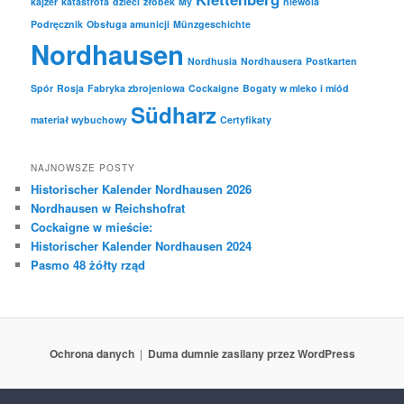
kajzer
katastrofa
dzieci
żłobek
My
niewola
Podręcznik
Obsługa amunicji
Münzgeschichte
Nordhausen
Nordhusia
Nordhausera
Postkarten
Spór
Rosja
Fabryka zbrojeniowa
Cockaigne
Bogaty w mleko i miód
Südharz
materiał wybuchowy
Certyfikaty
NAJNOWSZE POSTY
Historischer Kalender Nordhausen 2026
Nordhausen w Reichshofrat
Cockaigne w mieście:
Historischer Kalender Nordhausen 2024
Pasmo 48 żółty rząd
Ochrona danych
Duma dumnie zasilany przez WordPress