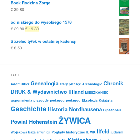
Book Rodzina Zorge
€
39.80
od niskiego do wysokiego 1578
Oryginalna
Obecna
€
29.80
€
19.80
cena
cena
Strzelec tyłek w ostatniej kadencji
była:
to:
€
8.50
€ 29.80
€ 19.80.
TAGI
Genealogia
Chronik
Adolf Hitler
stary pieczęć
Archäologie
DRUK & Wydawnictwo Iffland
MIESZKANIEC
wspomnienia
przygody
pedagog
pedagog
Eksplozja
Książęta
Geschichte
Historia Nordhausena
Gipsabbau
ŻYWICA
Powiat Hohenstein
Ilfeld
Wojskowa baza amunicji
Poglądy historyczne
II. WK
judaizm
Klettenberg