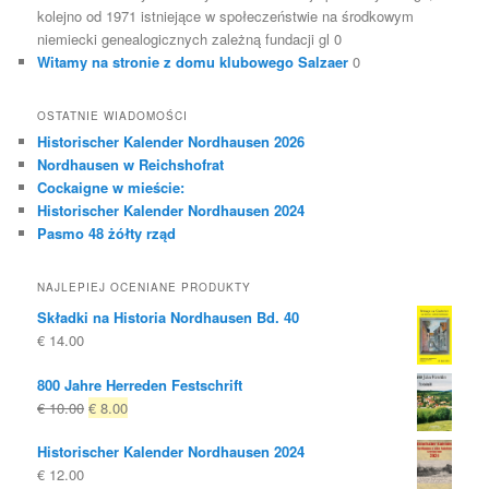
kolejno od 1971 istniejące w społeczeństwie na środkowym
niemiecki genealogicznych zależną fundacji gl 0
Witamy na stronie z domu klubowego Salzaer
0
OSTATNIE WIADOMOŚCI
Historischer Kalender Nordhausen 2026
Nordhausen w Reichshofrat
Cockaigne w mieście:
Historischer Kalender Nordhausen 2024
Pasmo 48 żółty rząd
NAJLEPIEJ OCENIANE PRODUKTY
Składki na Historia Nordhausen Bd. 40
€
14.00
800 Jahre Herreden Festschrift
Oryginalna
Obecna
€
10.00
€
8.00
cena
cena
Historischer Kalender Nordhausen 2024
była:
to:
€
12.00
€ 10.00
€ 8.00.