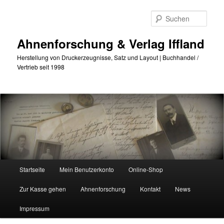
Zum
primären
Such
Inhalt
springen
Ahnenforschung & Verlag Iffland
Herstellung von Druckerzeugnisse, Satz und Layout | Buchhandel /
Vertrieb seit 1998
Hauptmenü
Startseite
Mein Benutzerkonto
Online-Shop
Zur Kasse gehen
Ahnenforschung
Kontakt
News
Impressum