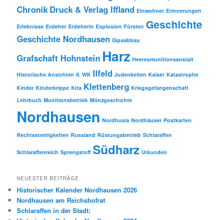
Chronik
Druck & Verlag Iffland
Einwohner
Erinnerungen
Geschichte
Erlebnisse
Erzieher
Erzieherin
Explosion
Fürsten
Geschichte Nordhausen
Gipsabbau
Harz
Grafschaft Hohnstein
Heeresmunitionsanstalt
Ilfeld
Historische Ansichten
II. WK
Judenkeiten
Kaiser
Katastrophe
Klettenberg
Kinder
Kinderkrippe
Kita
Kriegsgefangenschaft
Lehrbuch
Munitionsbetrieb
Münzgeschichte
Nordhausen
Nordhusia
Nordhäuser
Postkarten
Rechtsstreitigkeiten
Russland
Rüstungsbetrieb
Schlaraffen
Südharz
Schlaraffenreich
Sprengstoff
Urkunden
NEUESTER BEITRÄGE
Historischer Kalender Nordhausen 2026
Nordhausen am Reichshofrat
Schlaraffen in der Stadt: