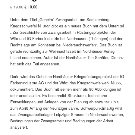
Ursprünglicher
Aktueller
€
19.80
€
10.00
Preis
Preis
war:
ist:
Unter dem Titel „Geheim“ Zwangsarbeit am Sachsenberg:
€ 19.80
€ 10.00.
Kriegsschwefel Ni 365“ gibt es ein neues Buch mit dem Untertitel
„ Zur Geschichte von Zwangsarbeit in Rüstungsprojekten der
Wifo und IG Farbenindustrie bei Nordhausen (Thüringen) und der
Rechtslage am Kohnstein bei Niedersachswerfen“. Das Buch ist
gerade rechtzeitig zur Weihnachtszeit im Nordhäuser Verlag
Iffland erschienen. Autor ist der Nordhäuser Tim Schäfer. Die nnz
hat sich das Teil angesehen.
Darin wird das Geheime Nordhäuser Kriegsrüstungsprojekt der IG
Farbenindustrie AG und der Wifo: das Kriegschwefelwerk Ni365,
dokumentiert. Das Buch mit seinen mehr als 80 Abbildungen ist
sehr anschaulich. Es beschreibt Strukturen, technische
Entwicklungen und Anlagen von der Planung ab etwa 1937 bis
zum Abriß Anfang der Neunziger Jahre. Schwerpunktmäßig wird
das Zwangsarbeiterlager Leipziger Strasse in Niedersachswerfen,
Bedingungen der Zwangsarbeit und Bedingungen der Arbeit
analysiert.