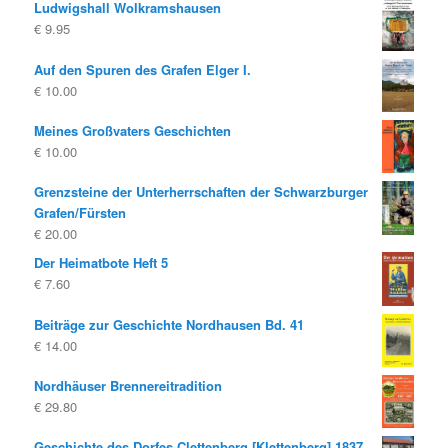
Ludwigshall Wolkramshausen
€
9.95
Auf den Spuren des Grafen Elger I.
€
10.00
Meines Großvaters Geschichten
€
10.00
Grenzsteine der Unterherrschaften der Schwarzburger
Grafen/Fürsten
€
20.00
Der Heimatbote Heft 5
€
7.60
Beiträge zur Geschichte Nordhausen Bd. 41
€
14.00
Nordhäuser Brennereitradition
€
29.80
Geschichte des Dorfes Clettenberg [Klettenberg] 1837