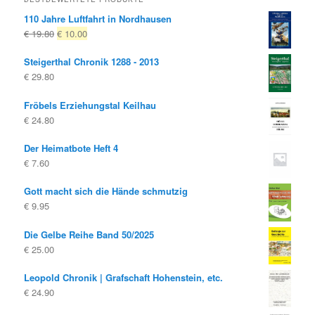
110 Jahre Luftfahrt in Nordhausen
Ursprünglicher
Aktueller
€
19.80
€
10.00
Preis
Preis
Steigerthal Chronik 1288 - 2013
war:
ist:
€
29.80
€ 19.80
€ 10.00.
Fröbels Erziehungstal Keilhau
€
24.80
Der Heimatbote Heft 4
€
7.60
Gott macht sich die Hände schmutzig
€
9.95
Die Gelbe Reihe Band 50/2025
€
25.00
Leopold Chronik | Grafschaft Hohenstein, etc.
€
24.90