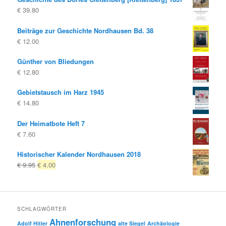
€
39.80
Beiträge zur Geschichte Nordhausen Bd. 38
€
12.00
Günther von Bliedungen
€
12.80
Gebietstausch im Harz 1945
€
14.80
Der Heimatbote Heft 7
€
7.60
Historischer Kalender Nordhausen 2018
Ursprünglicher
Aktueller
€
9.95
€
4.00
Preis
Preis
war:
ist:
€ 9.95
€ 4.00.
SCHLAGWÖRTER
Ahnenforschung
Adolf Hitler
alte Siegel
Archäologie