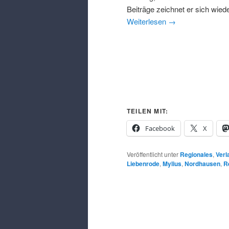
Beiträge zeichnet er sich wie
Weiterlesen
→
TEILEN MIT:
Facebook
X
Veröffentlicht unter
Regionales
,
Verl
Liebenrode
,
Mylius
,
Nordhausen
,
R