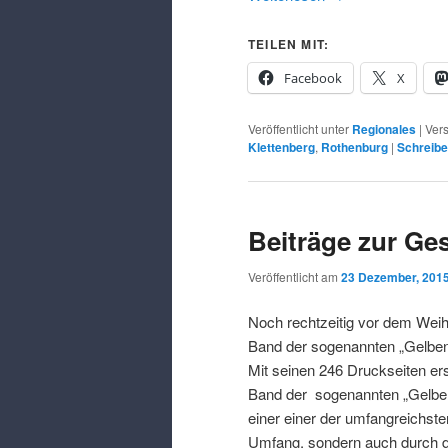
TEILEN MIT:
Facebook
X
Veröffentlicht unter
Regionales
|
Vers
Klettenberg
,
Rothenburg
|
Schreib
Beiträge zur Ge
Veröffentlicht am
23 Dezember, 201
Noch rechtzeitig vor dem Weihn
Band der sogenannten „Gelben
Mit seinen 246 Druckseiten er
Band der sogenannten „Gelben
einer einer der umfangreichste
Umfang, sondern auch durch die