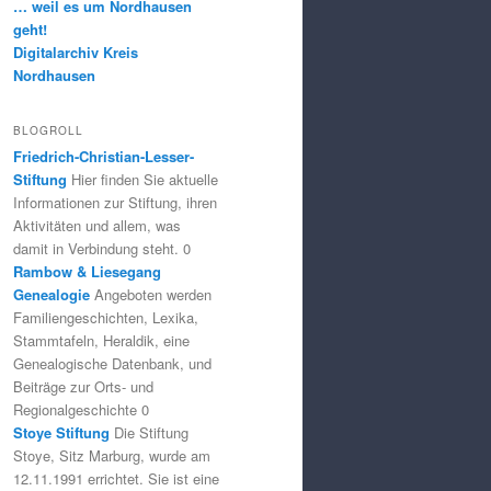
… weil es um Nordhausen
geht!
Digitalarchiv Kreis
Nordhausen
BLOGROLL
Friedrich-Christian-Lesser-
Stiftung
Hier finden Sie aktuelle
Informationen zur Stiftung, ihren
Aktivitäten und allem, was
damit in Verbindung steht. 0
Rambow & Liesegang
Genealogie
Angeboten werden
Familiengeschichten, Lexika,
Stammtafeln, Heraldik, eine
Genealogische Datenbank, und
Beiträge zur Orts- und
Regionalgeschichte 0
Stoye Stiftung
Die Stiftung
Stoye, Sitz Marburg, wurde am
12.11.1991 errichtet. Sie ist eine