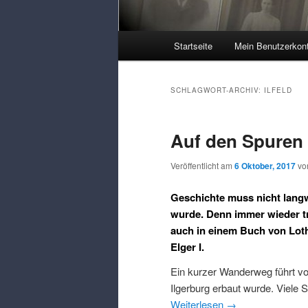
Hauptmenü
Startseite
Mein Benutzerkon
SCHLAGWORT-ARCHIV:
ILFELD
Auf den Spuren 
Veröffentlicht am
6 Oktober, 2017
v
Geschichte muss nicht langw
wurde. Denn immer wieder tr
auch in einem Buch von Loth
Elger I.
Ein kurzer Wanderweg führt vo
Ilgerburg erbaut wurde. Viele 
Weiterlesen
→