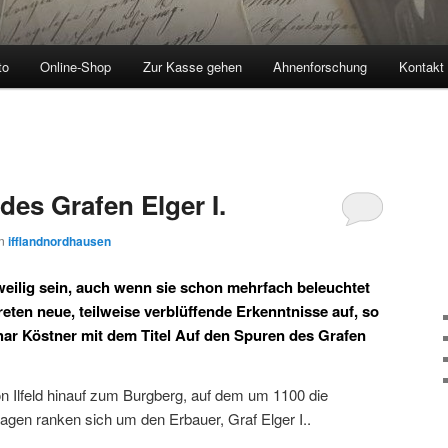
to
Online-Shop
Zur Kasse gehen
Ahnenforschung
Kontakt
des Grafen Elger I.
on
ifflandnordhausen
eilig sein, auch wenn sie schon mehrfach beleuchtet
eten neue, teilweise verblüffende Erkenntnisse auf, so
ar Köstner mit dem Titel Auf den Spuren des Grafen
n Ilfeld hinauf zum Burgberg, auf dem um 1100 die
Sagen ranken sich um den Erbauer, Graf Elger I..