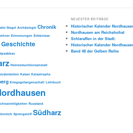
NEUESTER BEITRÄGE
Chronik
Historischer Kalender Nordhause
alte Siegel
Archäologie
Nordhausen am Reichshofrat
wohner
Erinnerungen
Erlebnisse
Schlaraffen in der Stadt:
Geschichte
Historischer Kalender Nordhause
Band 48 der Gelben Reihe
Gipsabbau
arz
Heeresmunitionsanstalt
Judenkeiten
Kaiser
Katastrophe
berg
Kriegsgefangenschaft
Lehrbuch
Nordhausen
chtsstreitigkeiten
Russland
Südharz
fenreich
Sprengstoff