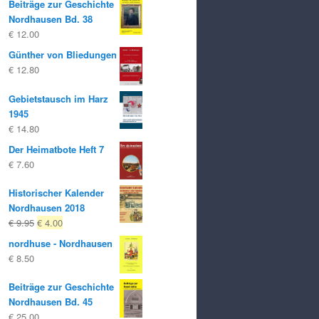
Beiträge zur Geschichte
Nordhausen Bd. 38
€
12.00
Günther von Bliedungen
€
12.80
Gebietstausch im Harz
1945
€
14.80
Der Heimatbote Heft 7
€
7.60
Historischer Kalender
Nordhausen 2018
Ursprünglicher
Aktueller
€
9.95
€
4.00
Preis
Preis
nordhuse - Nordhausen
war:
ist:
€
8.50
€ 9.95
€ 4.00.
Beiträge zur Geschichte
Nordhausen Bd. 45
€
25.00