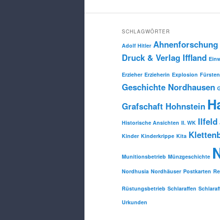
SCHLAGWÖRTER
Ahnenforschung
Adolf Hitler
Druck & Verlag Iffland
Ein
Erzieher
Erzieherin
Explosion
Fürsten
Geschichte Nordhausen
H
Grafschaft Hohnstein
Ilfeld
Historische Ansichten
II. WK
Kletten
Kinder
Kinderkrippe
Kita
Munitionsbetrieb
Münzgeschichte
Nordhusia
Nordhäuser
Postkarten
Re
Rüstungsbetrieb
Schlaraffen
Schlaraf
Urkunden