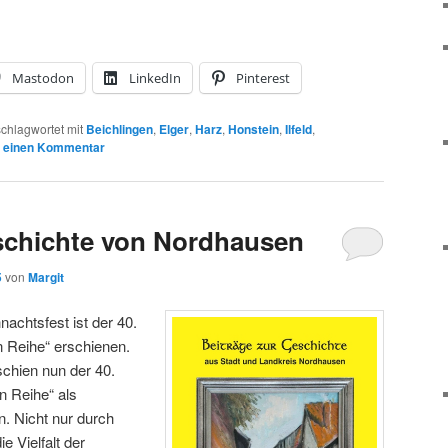
Mastodon
LinkedIn
Pinterest
chlagwortet mit
Beichlingen
,
Elger
,
Harz
,
Honstein
,
Ilfeld
,
e einen Kommentar
schichte von Nordhausen
5
von
Margit
achtsfest ist der 40.
 Reihe“ erschienen.
schien nun der 40.
 Reihe“ als
n. Nicht nur durch
 Vielfalt der