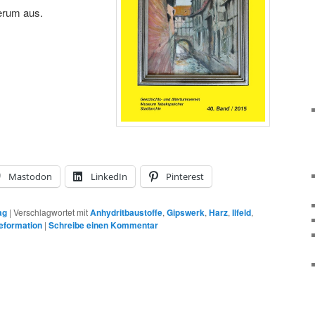
derum aus.
Mastodon
LinkedIn
Pinterest
ag
|
Verschlagwortet mit
Anhydritbaustoffe
,
Gipswerk
,
Harz
,
Ilfeld
,
eformation
|
Schreibe einen Kommentar