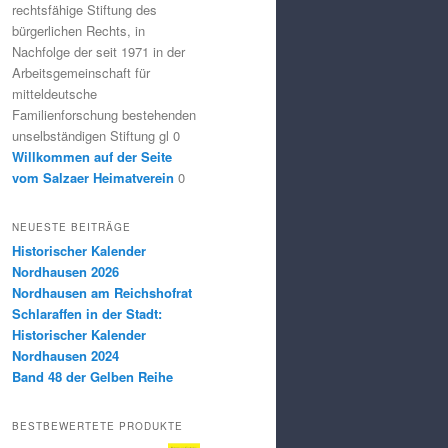
rechtsfähige Stiftung des
bürgerlichen Rechts, in
Nachfolge der seit 1971 in der
Arbeitsgemeinschaft für
mitteldeutsche
Familienforschung bestehenden
unselbständigen Stiftung gl 0
Willkommen auf der Seite
vom Salzaer Heimatverein
0
NEUESTE BEITRÄGE
Historischer Kalender
Nordhausen 2026
Nordhausen am Reichshofrat
Schlaraffen in der Stadt:
Historischer Kalender
Nordhausen 2024
Band 48 der Gelben Reihe
BESTBEWERTETE PRODUKTE