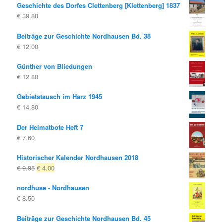
Geschichte des Dorfes Clettenberg [Klettenberg] 1837
€
39.80
Beiträge zur Geschichte Nordhausen Bd. 38
€
12.00
Günther von Bliedungen
€
12.80
Gebietstausch im Harz 1945
€
14.80
Der Heimatbote Heft 7
€
7.60
Historischer Kalender Nordhausen 2018
Ursprünglicher
Aktueller
€
9.95
€
4.00
Preis
Preis
nordhuse - Nordhausen
war:
ist:
€
8.50
€ 9.95
€ 4.00.
Beiträge zur Geschichte Nordhausen Bd. 45