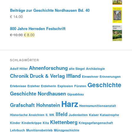
Beiträge zur Geschichte Nordhausen Bd. 40
€
14.00
800 Jahre Herreden Festschrift
Ursprünglicher
Aktueller
€
10.00
€
8.00
Preis
Preis
war:
ist:
€ 10.00
€ 8.00.
SCHLAGWÖRTER
Ahnenforschung
Adolf Hitler
alte Siegel
Archäologie
Chronik
Druck & Verlag Iffland
Einwohner
Erinnerungen
Geschichte
Erlebnisse
Erzieher
Erzieherin
Explosion
Fürsten
Geschichte Nordhausen
Gipsabbau
Harz
Grafschaft Hohnstein
Heeresmunitionsanstalt
Ilfeld
Historische Ansichten
II. WK
Judenkeiten
Kaiser
Katastrophe
Klettenberg
Kinder
Kinderkrippe
Kita
Kriegsgefangenschaft
Lehrbuch
Munitionsbetrieb
Münzgeschichte