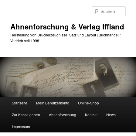
Zum
Zum
primären
sekundären
Such
Inhalt
Inhalt
springen
springen
Ahnenforschung & Verlag Iffland
Herstellung von Druckerzeugnisse, Satz und Layout | Buchhandel /
Vertrieb seit 1998
Hauptmenü
Startseite
Mein Benutzerkonto
Online-Shop
Zur Kasse gehen
Ahnenforschung
Kontakt
News
Impressum