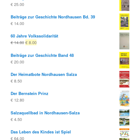
€
25.00
Beiträge zur Geschichte Nordhausen Bd. 39
€
14.00
60 Jahre Volkssolidarität
Ursprünglicher
Aktueller
€
14.80
€
8.00
Preis
Preis
Beiträge zur Geschichte Band 48
war:
ist:
€
20.00
€ 14.80
€ 8.00.
Der Heimatbote Nordhausen Salza
€
8.50
Der Bernstein Prinz
€
12.80
Salzaquellbad in Nordhausen-Salza
€
4.50
Das Leben des Kindes ist Spiel
€
64.00