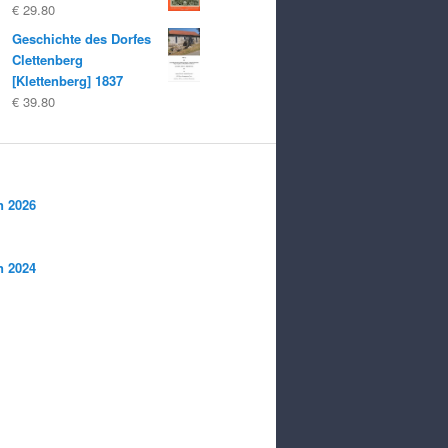
€
29.80
Geschichte des Dorfes
Clettenberg
[Klettenberg] 1837
€
39.80
n 2026
n 2024