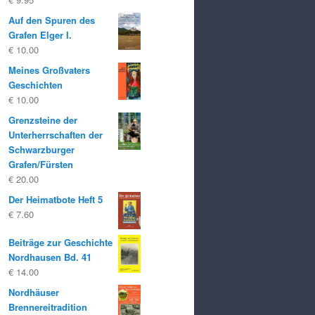
Auf den Spuren des
Grafen Elger I.
€
10.00
Meines Großvaters
Geschichten
€
10.00
Grenzsteine der
Unterherrschaften der
Schwarzburger
Grafen/Fürsten
€
20.00
Der Heimatbote Heft 5
€
7.60
Beiträge zur Geschichte
Nordhausen Bd. 41
€
14.00
Nordhäuser
Brennereitradition