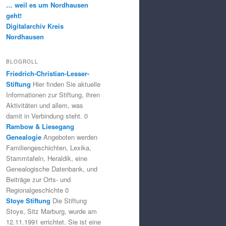
… weil es um Nordhausen
geht!
Digitalarchiv Kreis
Nordhausen
BLOGROLL
Friedrich-Christian-Lesser-
Stiftung
Hier finden Sie aktuelle
Informationen zur Stiftung, ihren
Aktivitäten und allem, was
damit in Verbindung steht. 0
Rambow & Liesegang
Genealogie
Angeboten werden
Familiengeschichten, Lexika,
Stammtafeln, Heraldik, eine
Genealogische Datenbank, und
Beiträge zur Orts- und
Regionalgeschichte 0
Stoye Stiftung
Die Stiftung
Stoye, Sitz Marburg, wurde am
12.11.1991 errichtet. Sie ist eine