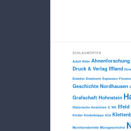
SCHLAGWÖRTER
Ahnenforschung
Adolf Hitler
Druck & Verlag Iffland
Ein
Erzieher
Erzieherin
Explosion
Fürsten
Geschichte Nordhausen
H
Grafschaft Hohnstein
Ilfeld
Historische Ansichten
II. WK
Kletten
Kinder
Kinderkrippe
Kita
Munitionsbetrieb
Münzgeschichte