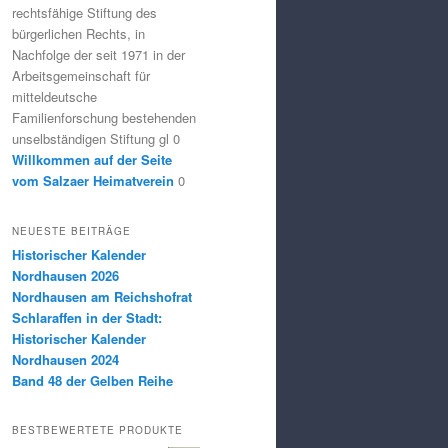
rechtsfähige Stiftung des
bürgerlichen Rechts, in
Nachfolge der seit 1971 in der
Arbeitsgemeinschaft für
mitteldeutsche
Familienforschung bestehenden
unselbständigen Stiftung gl 0
Willkommen auf der Seite
vom Salzaer Heimatverein
0
NEUESTE BEITRÄGE
Historischer Kalender
Nordhausen 2026
Nordhausen am Reichshofrat
Schlaraffen in der Stadt:
Historischer Kalender
Nordhausen 2024
Band 48 der Gelben Reihe
BESTBEWERTETE PRODUKTE