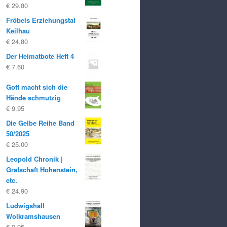
€ 19.80
€ 10.00.
€
29.80
Fröbels Erziehungstal
Keilhau
€
24.80
Der Heimatbote Heft 4
€
7.60
Gott macht sich die
Hände schmutzig
€
9.95
Die Gelbe Reihe Band
50/2025
€
25.00
Leopold Chronik |
Grafschaft Hohenstein,
etc.
€
24.90
Ludwigshall
Wolkramshausen
€
9.95