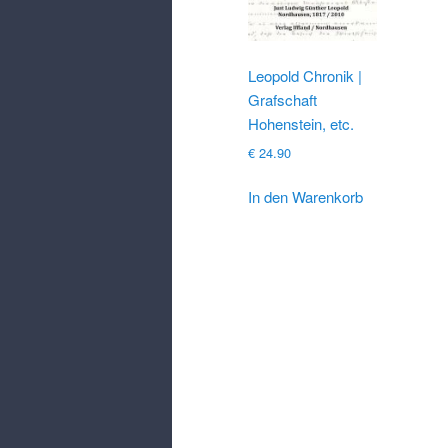
Leopold Chronik |
Grafschaft
Hohenstein, etc.
€
24.90
In den Warenkorb