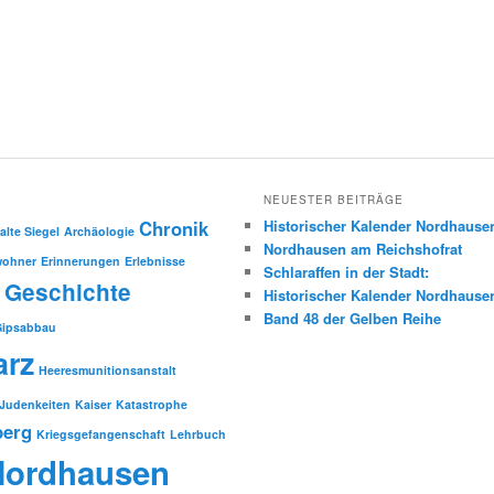
NEUESTER BEITRÄGE
Chronik
Historischer Kalender Nordhause
alte Siegel
Archäologie
Nordhausen am Reichshofrat
wohner
Erinnerungen
Erlebnisse
Schlaraffen in der Stadt:
Geschichte
Historischer Kalender Nordhause
Band 48 der Gelben Reihe
Gipsabbau
arz
Heeresmunitionsanstalt
Judenkeiten
Kaiser
Katastrophe
berg
Kriegsgefangenschaft
Lehrbuch
Nordhausen