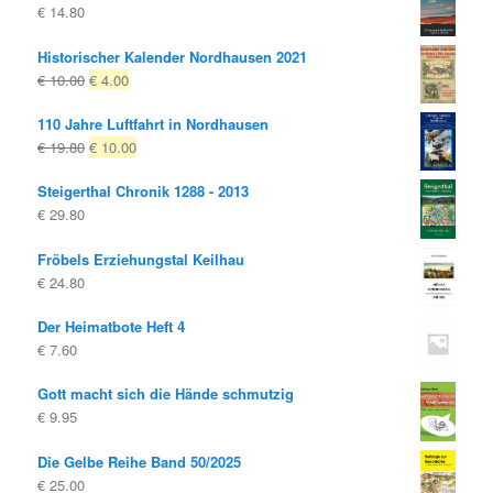
€
14.80
Historischer Kalender Nordhausen 2021
Ursprünglicher
Aktueller
€
10.00
€
4.00
Preis
Preis
110 Jahre Luftfahrt in Nordhausen
war:
ist:
Ursprünglicher
Aktueller
€
19.80
€
10.00
€ 10.00
€ 4.00.
Preis
Preis
Steigerthal Chronik 1288 - 2013
war:
ist:
€
29.80
€ 19.80
€ 10.00.
Fröbels Erziehungstal Keilhau
€
24.80
Der Heimatbote Heft 4
€
7.60
Gott macht sich die Hände schmutzig
€
9.95
Die Gelbe Reihe Band 50/2025
€
25.00