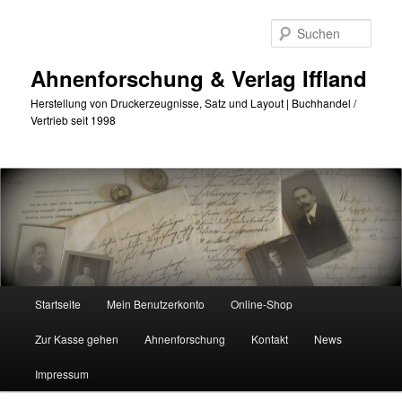
Zum
Zum
primären
sekundären
Such
Inhalt
Inhalt
springen
springen
Ahnenforschung & Verlag Iffland
Herstellung von Druckerzeugnisse, Satz und Layout | Buchhandel /
Vertrieb seit 1998
Hauptmenü
Startseite
Mein Benutzerkonto
Online-Shop
Zur Kasse gehen
Ahnenforschung
Kontakt
News
Impressum