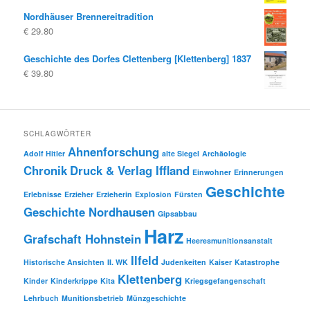
Nordhäuser Brennereitradition
€
29.80
Geschichte des Dorfes Clettenberg [Klettenberg] 1837
€
39.80
SCHLAGWÖRTER
Ahnenforschung
Adolf Hitler
alte Siegel
Archäologie
Chronik
Druck & Verlag Iffland
Einwohner
Erinnerungen
Geschichte
Erlebnisse
Erzieher
Erzieherin
Explosion
Fürsten
Geschichte Nordhausen
Gipsabbau
Harz
Grafschaft Hohnstein
Heeresmunitionsanstalt
Ilfeld
Historische Ansichten
II. WK
Judenkeiten
Kaiser
Katastrophe
Klettenberg
Kinder
Kinderkrippe
Kita
Kriegsgefangenschaft
Lehrbuch
Munitionsbetrieb
Münzgeschichte