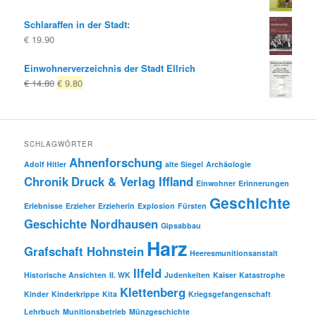
Schlaraffen in der Stadt:
€
19.90
Einwohnerverzeichnis der Stadt Ellrich
Ursprünglicher
Aktueller
€
14.80
€
9.80
Preis
Preis
war:
ist:
€ 14.80
€ 9.80.
SCHLAGWÖRTER
Ahnenforschung
Adolf Hitler
alte Siegel
Archäologie
Chronik
Druck & Verlag Iffland
Einwohner
Erinnerungen
Geschichte
Erlebnisse
Erzieher
Erzieherin
Explosion
Fürsten
Geschichte Nordhausen
Gipsabbau
Harz
Grafschaft Hohnstein
Heeresmunitionsanstalt
Ilfeld
Historische Ansichten
II. WK
Judenkeiten
Kaiser
Katastrophe
Klettenberg
Kinder
Kinderkrippe
Kita
Kriegsgefangenschaft
Lehrbuch
Munitionsbetrieb
Münzgeschichte