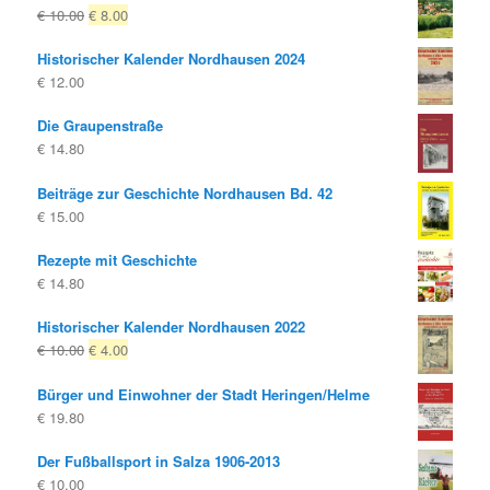
Ursprünglicher
Aktueller
€
10.00
€
8.00
Preis
Preis
Historischer Kalender Nordhausen 2024
war:
ist:
€
12.00
€ 10.00
€ 8.00.
Die Graupenstraße
€
14.80
Beiträge zur Geschichte Nordhausen Bd. 42
€
15.00
Rezepte mit Geschichte
€
14.80
Historischer Kalender Nordhausen 2022
Ursprünglicher
Aktueller
€
10.00
€
4.00
Preis
Preis
Bürger und Einwohner der Stadt Heringen/Helme
war:
ist:
€
19.80
€ 10.00
€ 4.00.
Der Fußballsport in Salza 1906-2013
€
10.00