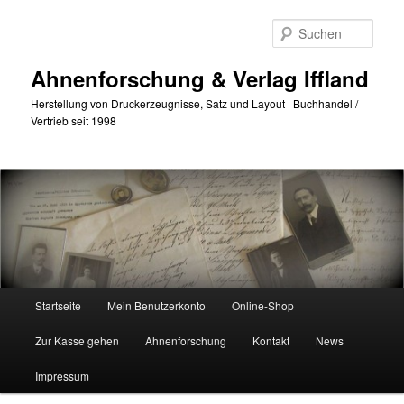
Zum
Zum
primären
sekundären
Such
Inhalt
Inhalt
springen
springen
Ahnenforschung & Verlag Iffland
Herstellung von Druckerzeugnisse, Satz und Layout | Buchhandel /
Vertrieb seit 1998
Hauptmenü
Startseite
Mein Benutzerkonto
Online-Shop
Zur Kasse gehen
Ahnenforschung
Kontakt
News
Impressum