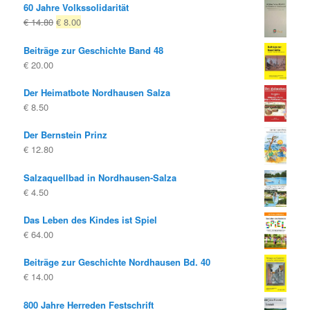
60 Jahre Volkssolidarität
Ursprünglicher
Aktueller
€
14.80
€
8.00
Preis
Preis
Beiträge zur Geschichte Band 48
war:
ist:
€
20.00
€ 14.80
€ 8.00.
Der Heimatbote Nordhausen Salza
€
8.50
Der Bernstein Prinz
€
12.80
Salzaquellbad in Nordhausen-Salza
€
4.50
Das Leben des Kindes ist Spiel
€
64.00
Beiträge zur Geschichte Nordhausen Bd. 40
€
14.00
800 Jahre Herreden Festschrift