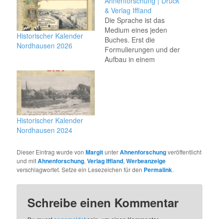
Ahnenforschung | Druck
& Verlag Iffland
Die Sprache ist das
Medium eines jeden
Historischer Kalender
Buches. Erst die
Nordhausen 2026
Formulierungen und der
Aufbau in einem
gedruckten Werk
ermöglichen es, die
Inhalte sachlich und
korrekt und verständlich
dem Lesen zu
vermitteln. Der Leser
Historischer Kalender
nimmt es einfach hin,
Nordhausen 2024
doch einfach ist es nicht;
das Layout eines
Dieser Eintrag wurde von
Margit
unter
Ahnenforschung
veröffentlicht
Buches. Die Gestaltung
und mit
Ahnenforschung
,
Verlag Iffland
,
Werbeanzeige
der Seiten…
verschlagwortet. Setze ein Lesezeichen für den
Permalink
.
Schreibe einen Kommentar