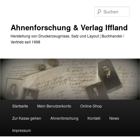
Zum
primären
Such
Inhalt
springen
Ahnenforschung & Verlag Iffland
Herstellung von Druckerzeugnisse, Satz und Layout | Buchhandel /
Vertrieb seit 1998
Hauptmenü
Startseite
Mein Benutzerkonto
Online-Shop
Zur Kasse gehen
Ahnenforschung
Kontakt
News
Impressum