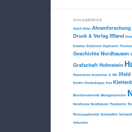
SCHLAGWÖRTER
Ahnenforschung
Adolf Hitler
Druck & Verlag Iffland
Ein
Erzieher
Erzieherin
Explosion
Fürsten
Geschichte Nordhausen
H
Grafschaft Hohnstein
Ilfeld
Historische Ansichten
II. WK
Kletten
Kinder
Kinderkrippe
Kita
Munitionsbetrieb
Münzgeschichte
Nordhusia
Nordhäuser
Postkarten
Re
Rüstungsbetrieb
Schlaraffen
Schlaraf
Urkunden