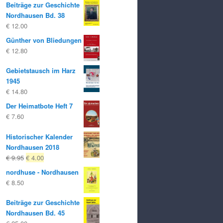
Beiträge zur Geschichte
Nordhausen Bd. 38
€
12.00
Günther von Bliedungen
€
12.80
Gebietstausch im Harz
1945
€
14.80
Der Heimatbote Heft 7
€
7.60
Historischer Kalender
Nordhausen 2018
Ursprünglicher
Aktueller
€
9.95
€
4.00
Preis
Preis
nordhuse - Nordhausen
war:
ist:
€
8.50
€ 9.95
€ 4.00.
Beiträge zur Geschichte
Nordhausen Bd. 45