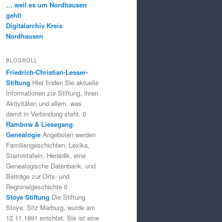
… weil es um Nordhausen
geht!
Digitalarchiv Kreis
Nordhausen
BLOGROLL
Friedrich-Christian-Lesser-
Stiftung
Hier finden Sie aktuelle
Informationen zur Stiftung, ihren
Aktivitäten und allem, was
damit in Verbindung steht. 0
Rambow & Liesegang
Genealogie
Angeboten werden
Familiengeschichten, Lexika,
Stammtafeln, Heraldik, eine
Genealogische Datenbank, und
Beiträge zur Orts- und
Regionalgeschichte 0
Stoye Stiftung
Die Stiftung
Stoye, Sitz Marburg, wurde am
12.11.1991 errichtet. Sie ist eine