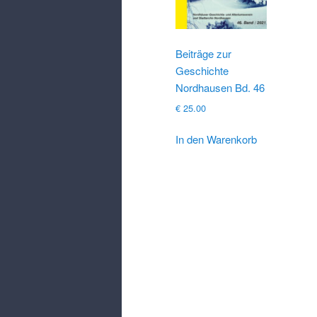
Beiträge zur
Geschichte
Nordhausen Bd. 46
€
25.00
In den Warenkorb