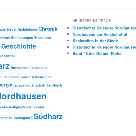
NEUESTER BEITRÄGE
Chronik
Historischer Kalender Nordhause
alte Siegel
Archäologie
Nordhausen am Reichshofrat
wohner
Erinnerungen
Erlebnisse
Schlaraffen in der Stadt:
Geschichte
Historischer Kalender Nordhause
Band 48 der Gelben Reihe
Gipsabbau
arz
Heeresmunitionsanstalt
Judenkeiten
Kaiser
Katastrophe
berg
Kriegsgefangenschaft
Lehrbuch
Nordhausen
chtsstreitigkeiten
Russland
Südharz
fenreich
Sprengstoff