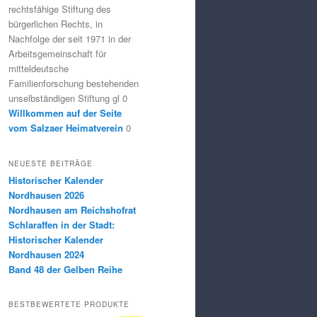
rechtsfähige Stiftung des
bürgerlichen Rechts, in
Nachfolge der seit 1971 in der
Arbeitsgemeinschaft für
mitteldeutsche
Familienforschung bestehenden
unselbständigen Stiftung gl 0
Willkommen auf der Seite
vom Salzaer Heimatverein
0
NEUESTE BEITRÄGE
Historischer Kalender
Nordhausen 2026
Nordhausen am Reichshofrat
Schlaraffen in der Stadt:
Historischer Kalender
Nordhausen 2024
Band 48 der Gelben Reihe
BESTBEWERTETE PRODUKTE