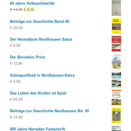
60 Jahre Volkssolidarität
Ursprünglicher
Aktueller
€
14.80
€
8.00
Preis
Preis
Beiträge zur Geschichte Band 48
war:
ist:
€
20.00
€ 14.80
€ 8.00.
Der Heimatbote Nordhausen Salza
€
8.50
Der Bernstein Prinz
€
12.80
Salzaquellbad in Nordhausen-Salza
€
4.50
Das Leben des Kindes ist Spiel
€
64.00
Beiträge zur Geschichte Nordhausen Bd. 40
€
14.00
800 Jahre Herreden Festschrift