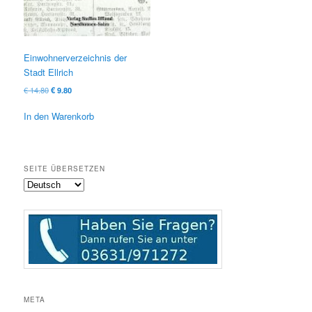
Einwohnerverzeichnis der
Stadt Ellrich
Ursprünglicher
Aktueller
€
14.80
€
9.80
Preis
Preis
war:
ist:
In den Warenkorb
€ 14.80
€ 9.80.
SEITE ÜBERSETZEN
META