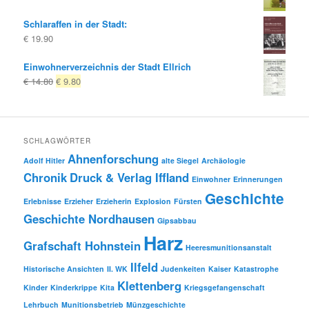
Schlaraffen in der Stadt:
€
19.90
Einwohnerverzeichnis der Stadt Ellrich
Ursprünglicher
Aktueller
€
14.80
€
9.80
Preis
Preis
war:
ist:
€ 14.80
€ 9.80.
SCHLAGWÖRTER
Ahnenforschung
Adolf Hitler
alte Siegel
Archäologie
Chronik
Druck & Verlag Iffland
Einwohner
Erinnerungen
Geschichte
Erlebnisse
Erzieher
Erzieherin
Explosion
Fürsten
Geschichte Nordhausen
Gipsabbau
Harz
Grafschaft Hohnstein
Heeresmunitionsanstalt
Ilfeld
Historische Ansichten
II. WK
Judenkeiten
Kaiser
Katastrophe
Klettenberg
Kinder
Kinderkrippe
Kita
Kriegsgefangenschaft
Lehrbuch
Munitionsbetrieb
Münzgeschichte