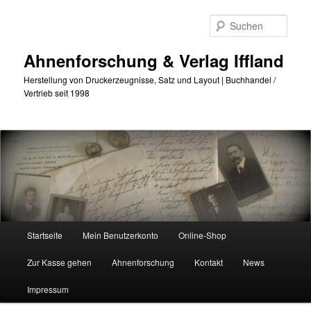
Zum
Zum
primären
sekundären
Such
Inhalt
Inhalt
springen
springen
Ahnenforschung & Verlag Iffland
Herstellung von Druckerzeugnisse, Satz und Layout | Buchhandel /
Vertrieb seit 1998
Hauptmenü
Startseite
Mein Benutzerkonto
Online-Shop
Zur Kasse gehen
Ahnenforschung
Kontakt
News
Impressum