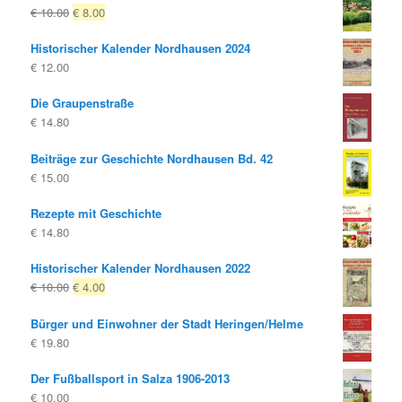
Ursprünglicher
Aktueller
€
10.00
€
8.00
Preis
Preis
Historischer Kalender Nordhausen 2024
war:
ist:
€
12.00
€ 10.00
€ 8.00.
Die Graupenstraße
€
14.80
Beiträge zur Geschichte Nordhausen Bd. 42
€
15.00
Rezepte mit Geschichte
€
14.80
Historischer Kalender Nordhausen 2022
Ursprünglicher
Aktueller
€
10.00
€
4.00
Preis
Preis
Bürger und Einwohner der Stadt Heringen/Helme
war:
ist:
€
19.80
€ 10.00
€ 4.00.
Der Fußballsport in Salza 1906-2013
€
10.00