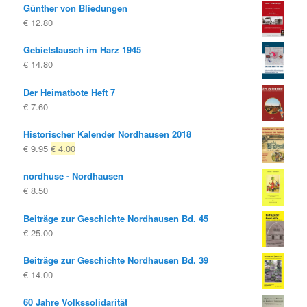
Günther von Bliedungen
€
12.80
Gebietstausch im Harz 1945
€
14.80
Der Heimatbote Heft 7
€
7.60
Historischer Kalender Nordhausen 2018
Ursprünglicher
Aktueller
€
9.95
€
4.00
Preis
Preis
nordhuse - Nordhausen
war:
ist:
€
8.50
€ 9.95
€ 4.00.
Beiträge zur Geschichte Nordhausen Bd. 45
€
25.00
Beiträge zur Geschichte Nordhausen Bd. 39
€
14.00
60 Jahre Volkssolidarität