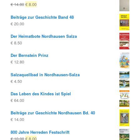
Ursprünglicher
Aktueller
€
14.80
€
8.00
Preis
Preis
Beiträge zur Geschichte Band 48
war:
ist:
€
20.00
€ 14.80
€ 8.00.
Der Heimatbote Nordhausen Salza
€
8.50
Der Bernstein Prinz
€
12.80
Salzaquellbad in Nordhausen-Salza
€
4.50
Das Leben des Kindes ist Spiel
€
64.00
Beiträge zur Geschichte Nordhausen Bd. 40
€
14.00
800 Jahre Herreden Festschrift
Ursprünglicher
Aktueller
€
10.00
€
8.00