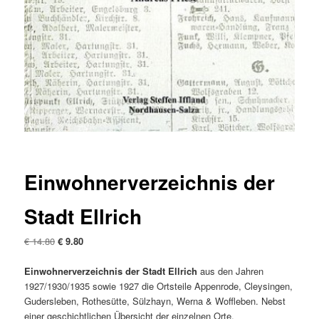
Einwohnerverzeichnis der
Stadt Ellrich
Ursprünglicher
Aktueller
€
14.80
€
9.80
Preis
Preis
war:
ist:
Einwohnerverzeichnis der Stadt Ellrich
aus den Jahren
€ 14.80
€ 9.80.
1927/1930/1935 sowie 1927 die Ortsteile Appenrode, Cleysingen,
Gudersleben, Rothesütte, Sülzhayn, Werna & Woffleben. Nebst
einer geschichtlichen Übersicht der einzelnen Orte.