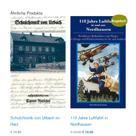
Ähnliche Produkte
Angebot!
Schulchronik von Urbach im
110 Jahre Luftfahrt in
Harz
Nordhausen
Ursprünglicher
Aktueller
€
14.80
€
19.80
€
10.00