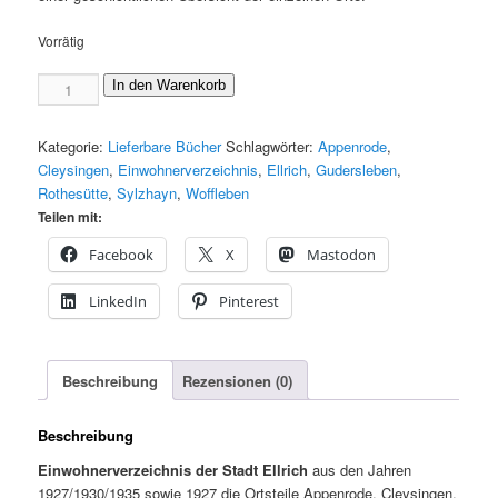
Vorrätig
Einwohnerverzeichnis
In den Warenkorb
der
Stadt
Kategorie:
Lieferbare Bücher
Schlagwörter:
Appenrode
,
Ellrich
Cleysingen
,
Einwohnerverzeichnis
,
Ellrich
,
Gudersleben
,
Menge
Rothesütte
,
Sylzhayn
,
Woffleben
Teilen mit:
Facebook
X
Mastodon
LinkedIn
Pinterest
Beschreibung
Rezensionen (0)
Beschreibung
Einwohnerverzeichnis der Stadt Ellrich
aus den Jahren
1927/1930/1935 sowie 1927 die Ortsteile Appenrode, Cleysingen,