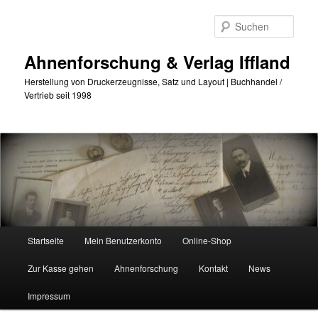
Zum
primären
Such
Inhalt
springen
Ahnenforschung & Verlag Iffland
Herstellung von Druckerzeugnisse, Satz und Layout | Buchhandel /
Vertrieb seit 1998
Hauptmenü
Startseite
Mein Benutzerkonto
Online-Shop
Zur Kasse gehen
Ahnenforschung
Kontakt
News
Impressum