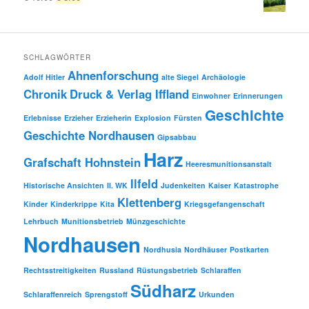
Preis
Preis
war:
ist:
€ 10.00
€ 8.00.
SCHLAGWÖRTER
Ahnenforschung
Adolf Hitler
alte Siegel
Archäologie
Chronik
Druck & Verlag Iffland
Einwohner
Erinnerungen
Geschichte
Erlebnisse
Erzieher
Erzieherin
Explosion
Fürsten
Geschichte Nordhausen
Gipsabbau
Harz
Grafschaft Hohnstein
Heeresmunitionsanstalt
Ilfeld
Historische Ansichten
II. WK
Judenkeiten
Kaiser
Katastrophe
Klettenberg
Kinder
Kinderkrippe
Kita
Kriegsgefangenschaft
Lehrbuch
Munitionsbetrieb
Münzgeschichte
Nordhausen
Nordhusia
Nordhäuser
Postkarten
Rechtsstreitigkeiten
Russland
Rüstungsbetrieb
Schlaraffen
Südharz
Schlaraffenreich
Sprengstoff
Urkunden