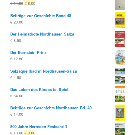
Ursprünglicher
Aktueller
€
14.80
€
8.00
Preis
Preis
Beiträge zur Geschichte Band 48
war:
ist:
€
20.00
€ 14.80
€ 8.00.
Der Heimatbote Nordhausen Salza
€
8.50
Der Bernstein Prinz
€
12.80
Salzaquellbad in Nordhausen-Salza
€
4.50
Das Leben des Kindes ist Spiel
€
64.00
Beiträge zur Geschichte Nordhausen Bd. 40
€
14.00
800 Jahre Herreden Festschrift
Ursprünglicher
Aktueller
€
10.00
€
8.00