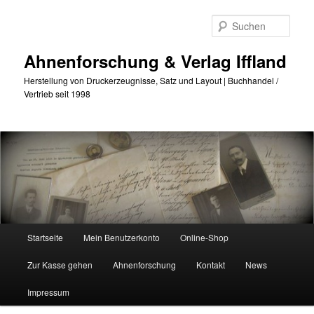
Zum
Zum
primären
sekundären
Such
Inhalt
Inhalt
springen
springen
Ahnenforschung & Verlag Iffland
Herstellung von Druckerzeugnisse, Satz und Layout | Buchhandel /
Vertrieb seit 1998
Hauptmenü
Startseite
Mein Benutzerkonto
Online-Shop
Zur Kasse gehen
Ahnenforschung
Kontakt
News
Impressum