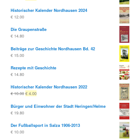
Preis
Preis
Historischer Kalender Nordhausen 2024
war:
ist:
€
12.00
€ 10.00
€ 8.00.
Die Graupenstraße
€
14.80
Beiträge zur Geschichte Nordhausen Bd. 42
€
15.00
Rezepte mit Geschichte
€
14.80
Historischer Kalender Nordhausen 2022
Ursprünglicher
Aktueller
€
10.00
€
4.00
Preis
Preis
Bürger und Einwohner der Stadt Heringen/Helme
war:
ist:
€
19.80
€ 10.00
€ 4.00.
Der Fußballsport in Salza 1906-2013
€
10.00