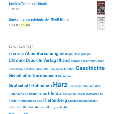
Schlaraffen in der Stadt:
€
19.90
Einwohnerverzeichnis der Stadt Ellrich
Ursprünglicher
Aktueller
€
14.80
€
9.80
Preis
Preis
war:
ist:
€ 14.80
€ 9.80.
SCHLAGWÖRTER
Ahnenforschung
Adolf Hitler
alte Siegel
Archäologie
Chronik
Druck & Verlag Iffland
Einwohner
Erinnerungen
Geschichte
Erlebnisse
Erzieher
Erzieherin
Explosion
Fürsten
Geschichte Nordhausen
Gipsabbau
Harz
Grafschaft Hohnstein
Heeresmunitionsanstalt
Ilfeld
Historische Ansichten
II. WK
Judenkeiten
Kaiser
Katastrophe
Klettenberg
Kinder
Kinderkrippe
Kita
Kriegsgefangenschaft
Lehrbuch
Munitionsbetrieb
Münzgeschichte