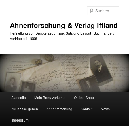
Zum
Zum
primären
sekundären
Such
Inhalt
Inhalt
springen
springen
Ahnenforschung & Verlag Iffland
Herstellung von Druckerzeugnisse, Satz und Layout | Buchhandel /
Vertrieb seit 1998
Hauptmenü
Startseite
Mein Benutzerkonto
Online-Shop
Zur Kasse gehen
Ahnenforschung
Kontakt
News
Impressum