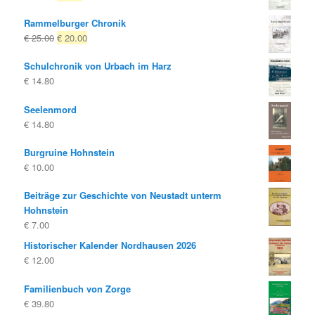
Preis
Preis
Rammelburger Chronik
war:
ist:
Ursprünglicher
Aktueller
€
25.00
€
20.00
€ 14.80
€ 9.80.
Preis
Preis
Schulchronik von Urbach im Harz
war:
ist:
€
14.80
€ 25.00
€ 20.00.
Seelenmord
€
14.80
Burgruine Hohnstein
€
10.00
Beiträge zur Geschichte von Neustadt unterm
Hohnstein
€
7.00
Historischer Kalender Nordhausen 2026
€
12.00
Familienbuch von Zorge
€
39.80