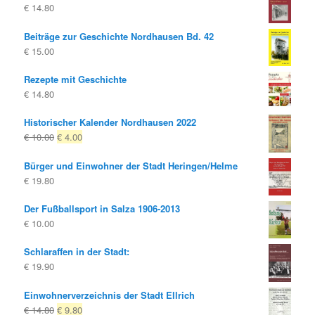
€
14.80
Beiträge zur Geschichte Nordhausen Bd. 42
€
15.00
Rezepte mit Geschichte
€
14.80
Historischer Kalender Nordhausen 2022
Ursprünglicher
Aktueller
€
10.00
€
4.00
Preis
Preis
Bürger und Einwohner der Stadt Heringen/Helme
war:
ist:
€
19.80
€ 10.00
€ 4.00.
Der Fußballsport in Salza 1906-2013
€
10.00
Schlaraffen in der Stadt:
€
19.90
Einwohnerverzeichnis der Stadt Ellrich
Ursprünglicher
Aktueller
€
14.80
€
9.80