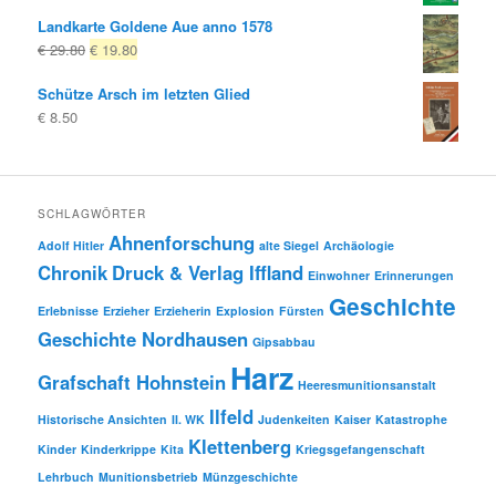
Landkarte Goldene Aue anno 1578
Ursprünglicher
Aktueller
€
29.80
€
19.80
Preis
Preis
Schütze Arsch im letzten Glied
war:
ist:
€
8.50
€ 29.80
€ 19.80.
SCHLAGWÖRTER
Ahnenforschung
Adolf Hitler
alte Siegel
Archäologie
Chronik
Druck & Verlag Iffland
Einwohner
Erinnerungen
Geschichte
Erlebnisse
Erzieher
Erzieherin
Explosion
Fürsten
Geschichte Nordhausen
Gipsabbau
Harz
Grafschaft Hohnstein
Heeresmunitionsanstalt
Ilfeld
Historische Ansichten
II. WK
Judenkeiten
Kaiser
Katastrophe
Klettenberg
Kinder
Kinderkrippe
Kita
Kriegsgefangenschaft
Lehrbuch
Munitionsbetrieb
Münzgeschichte