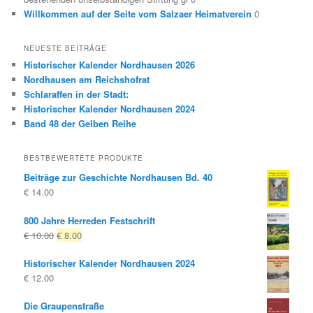
Willkommen auf der Seite vom Salzaer Heimatverein
0
NEUESTE BEITRÄGE
Historischer Kalender Nordhausen 2026
Nordhausen am Reichshofrat
Schlaraffen in der Stadt:
Historischer Kalender Nordhausen 2024
Band 48 der Gelben Reihe
BESTBEWERTETE PRODUKTE
Beiträge zur Geschichte Nordhausen Bd. 40
€
14.00
800 Jahre Herreden Festschrift
Ursprünglicher
Aktueller
€
10.00
€
8.00
Preis
Preis
Historischer Kalender Nordhausen 2024
war:
ist:
€
12.00
€ 10.00
€ 8.00.
Die Graupenstraße