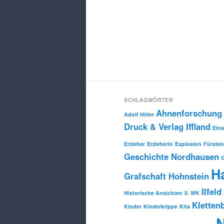
SCHLAGWÖRTER
Ahnenforschung
Adolf Hitler
Druck & Verlag Iffland
Ein
Erzieher
Erzieherin
Explosion
Fürsten
Geschichte Nordhausen
H
Grafschaft Hohnstein
Ilfeld
Historische Ansichten
II. WK
Kletten
Kinder
Kinderkrippe
Kita