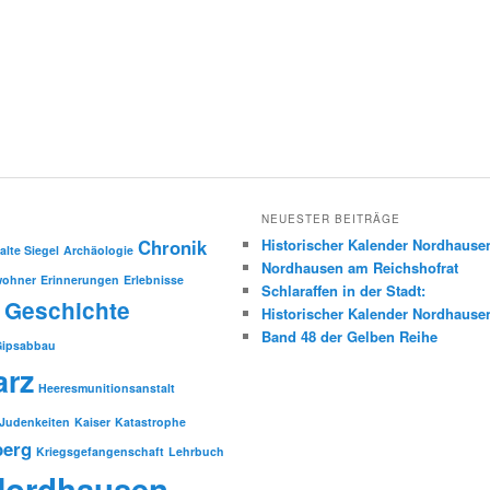
NEUESTER BEITRÄGE
Chronik
Historischer Kalender Nordhause
alte Siegel
Archäologie
Nordhausen am Reichshofrat
wohner
Erinnerungen
Erlebnisse
Schlaraffen in der Stadt:
Geschichte
Historischer Kalender Nordhause
Band 48 der Gelben Reihe
Gipsabbau
arz
Heeresmunitionsanstalt
Judenkeiten
Kaiser
Katastrophe
berg
Kriegsgefangenschaft
Lehrbuch
Nordhausen