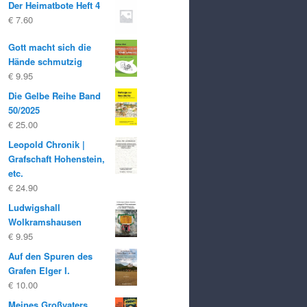
Der Heimatbote Heft 4
€
7.60
Gott macht sich die
Hände schmutzig
€
9.95
Die Gelbe Reihe Band
50/2025
€
25.00
Leopold Chronik |
Grafschaft Hohenstein,
etc.
€
24.90
Ludwigshall
Wolkramshausen
€
9.95
Auf den Spuren des
Grafen Elger I.
€
10.00
Meines Großvaters