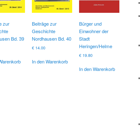
e zur
Beiträge zur
Bürger und
chte
Geschichte
Einwohner der
usen Bd. 39
Nordhausen Bd. 40
Stadt
Heringen/Helme
€
14.00
€
19.80
 Warenkorb
In den Warenkorb
In den Warenkorb