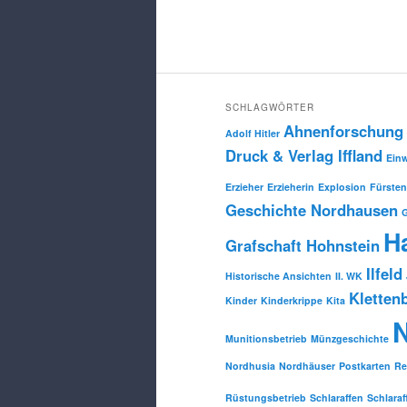
SCHLAGWÖRTER
Ahnenforschung
Adolf Hitler
Druck & Verlag Iffland
Ein
Erzieher
Erzieherin
Explosion
Fürsten
Geschichte Nordhausen
H
Grafschaft Hohnstein
Ilfeld
Historische Ansichten
II. WK
Kletten
Kinder
Kinderkrippe
Kita
Munitionsbetrieb
Münzgeschichte
Nordhusia
Nordhäuser
Postkarten
Re
Rüstungsbetrieb
Schlaraffen
Schlaraf