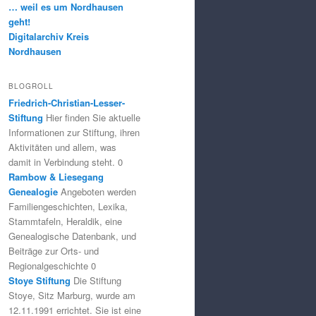
… weil es um Nordhausen
geht!
Digitalarchiv Kreis
Nordhausen
BLOGROLL
Friedrich-Christian-Lesser-
Stiftung
Hier finden Sie aktuelle
Informationen zur Stiftung, ihren
Aktivitäten und allem, was
damit in Verbindung steht. 0
Rambow & Liesegang
Genealogie
Angeboten werden
Familiengeschichten, Lexika,
Stammtafeln, Heraldik, eine
Genealogische Datenbank, und
Beiträge zur Orts- und
Regionalgeschichte 0
Stoye Stiftung
Die Stiftung
Stoye, Sitz Marburg, wurde am
12.11.1991 errichtet. Sie ist eine