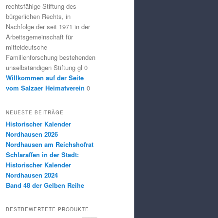
rechtsfähige Stiftung des
bürgerlichen Rechts, in
Nachfolge der seit 1971 in der
Arbeitsgemeinschaft für
mitteldeutsche
Familienforschung bestehenden
unselbständigen Stiftung gl 0
Willkommen auf der Seite
vom Salzaer Heimatverein
0
NEUESTE BEITRÄGE
Historischer Kalender
Nordhausen 2026
Nordhausen am Reichshofrat
Schlaraffen in der Stadt:
Historischer Kalender
Nordhausen 2024
Band 48 der Gelben Reihe
BESTBEWERTETE PRODUKTE