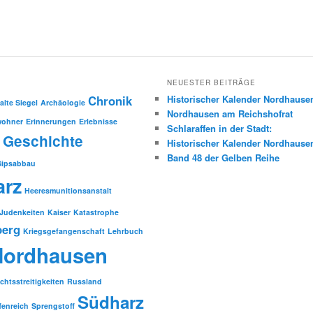
NEUESTER BEITRÄGE
Chronik
Historischer Kalender Nordhause
alte Siegel
Archäologie
Nordhausen am Reichshofrat
wohner
Erinnerungen
Erlebnisse
Schlaraffen in der Stadt:
Geschichte
Historischer Kalender Nordhause
Band 48 der Gelben Reihe
Gipsabbau
arz
Heeresmunitionsanstalt
Judenkeiten
Kaiser
Katastrophe
berg
Kriegsgefangenschaft
Lehrbuch
Nordhausen
chtsstreitigkeiten
Russland
Südharz
fenreich
Sprengstoff