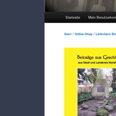
Hauptmenü
Startseite
Mein Benutzerkon
/
/
Start
Online-Shop
Lieferbare B