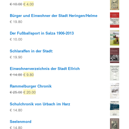
Ursprünglicher
Aktueller
€
10.00
€
4.00
Preis
Preis
Bürger und Einwohner der Stadt Heringen/Helme
war:
ist:
€
19.80
€ 10.00
€ 4.00.
Der Fußballsport in Salza 1906-2013
€
10.00
Schlaraffen in der Stadt:
€
19.90
Einwohnerverzeichnis der Stadt Ellrich
Ursprünglicher
Aktueller
€
14.80
€
9.80
Preis
Preis
Rammelburger Chronik
war:
ist:
Ursprünglicher
Aktueller
€
25.00
€
20.00
€ 14.80
€ 9.80.
Preis
Preis
Schulchronik von Urbach im Harz
war:
ist:
€
14.80
€ 25.00
€ 20.00.
Seelenmord
€
14.80