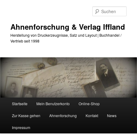
Zum
Zum
primären
sekundären
Such
Inhalt
Inhalt
springen
springen
Ahnenforschung & Verlag Iffland
Herstellung von Druckerzeugnisse, Satz und Layout | Buchhandel /
Vertrieb seit 1998
Hauptmenü
Startseite
Mein Benutzerkonto
Online-Shop
Zur Kasse gehen
Ahnenforschung
Kontakt
News
Impressum