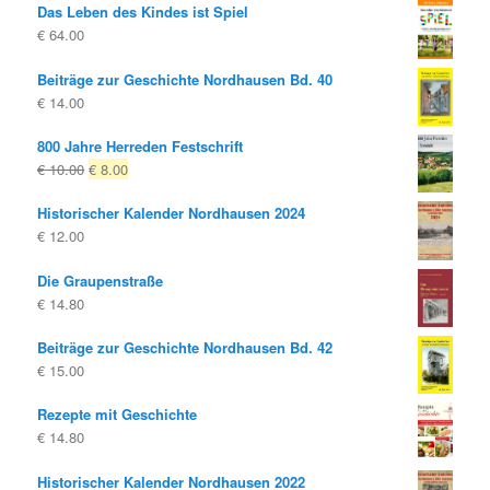
Das Leben des Kindes ist Spiel
€
64.00
Beiträge zur Geschichte Nordhausen Bd. 40
€
14.00
800 Jahre Herreden Festschrift
Ursprünglicher
Aktueller
€
10.00
€
8.00
Preis
Preis
Historischer Kalender Nordhausen 2024
war:
ist:
€
12.00
€ 10.00
€ 8.00.
Die Graupenstraße
€
14.80
Beiträge zur Geschichte Nordhausen Bd. 42
€
15.00
Rezepte mit Geschichte
€
14.80
Historischer Kalender Nordhausen 2022