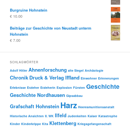
Burgruine Hohnstein
€
10.00
Beiträge zur Geschichte von Neustadt unterm
Hohnstein
€
7.00
SCHLAGWÖRTER
Ahnenforschung
Adolf Hitler
alte Siegel
Archäologie
Chronik
Druck & Verlag Iffland
Einwohner
Erinnerungen
Geschichte
Erlebnisse
Erzieher
Erzieherin
Explosion
Fürsten
Geschichte Nordhausen
Gipsabbau
Harz
Grafschaft Hohnstein
Heeresmunitionsanstalt
Ilfeld
Historische Ansichten
II. WK
Judenkeiten
Kaiser
Katastrophe
Klettenberg
Kinder
Kinderkrippe
Kita
Kriegsgefangenschaft