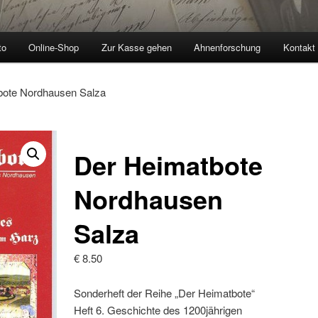
to
Online-Shop
Zur Kasse gehen
Ahnenforschung
Kontakt
bote Nordhausen Salza
Der Heimatbote
Nordhausen
Salza
€
8.50
Sonderheft der Reihe „Der Heimatbote“
Heft 6. Geschichte des 1200jährigen