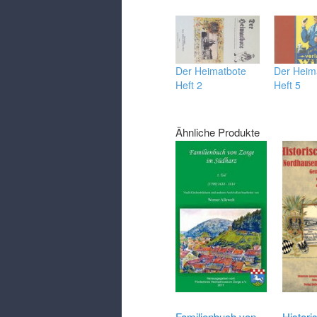
Der Heimatbote
Der Heim
Heft 2
Heft 5
Ähnliche Produkte
Familienbuch von
Histori