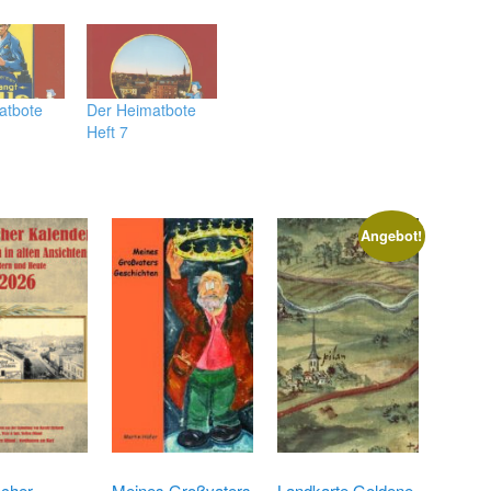
atbote
Der Heimatbote
Heft 7
Angebot!
scher
Meines Großvaters
Landkarte Goldene