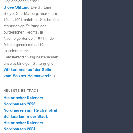
Regionalgeschichte 0
Stoye Stiftung
Die Stiftung
Stoye, Sitz Marburg, wurde am
12.11.1991 errichtet. Sie ist eine
rechtsfähige Stiftung des
bürgerlichen Rechts, in
Nachfolge der seit 1971 in der
Arbeitsgemeinschaft für
mitteldeutsche
Familienforschung bestehenden
unselbständigen Stiftung gl 0
Willkommen auf der Seite
vom Salzaer Heimatverein
0
NEUESTE BEITRÄGE
Historischer Kalender
Nordhausen 2026
Nordhausen am Reichshofrat
Schlaraffen in der Stadt:
Historischer Kalender
Nordhausen 2024