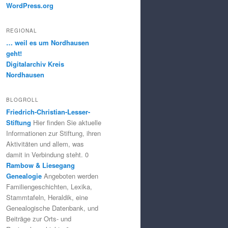
WordPress.org
REGIONAL
… weil es um Nordhausen
geht!
Digitalarchiv Kreis
Nordhausen
BLOGROLL
Friedrich-Christian-Lesser-
Stiftung
Hier finden Sie aktuelle
Informationen zur Stiftung, ihren
Aktivitäten und allem, was
damit in Verbindung steht. 0
Rambow & Liesegang
Genealogie
Angeboten werden
Familiengeschichten, Lexika,
Stammtafeln, Heraldik, eine
Genealogische Datenbank, und
Beiträge zur Orts- und