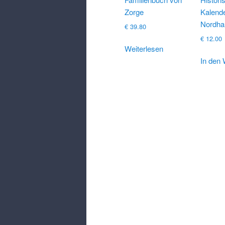
Zorge
Kalend
Nordha
€
39.80
€
12.00
Weiterlesen
In den