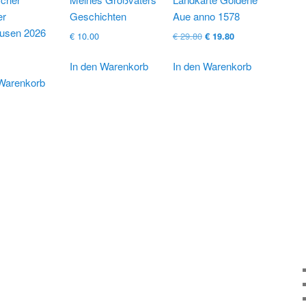
er
Geschichten
Aue anno 1578
usen 2026
Ursprünglicher
Aktueller
€
10.00
€
29.80
€
19.80
Preis
Preis
war:
ist:
In den Warenkorb
In den Warenkorb
€ 29.80
€ 19.80.
 Warenkorb