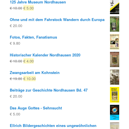
125 Jahre Museum Nordhausen
Ursprünglicher
Aktueller
€
10.00
€
5.00
Preis
Preis
Ohne und mit dem Fahrstock Wandern durch Europa
war:
ist:
€
20.00
€ 10.00
€ 5.00.
Fotos, Fakten, Fanatismus
€
9.80
Historischer Kalender Nordhausen 2020
Ursprünglicher
Aktueller
€
10.00
€
4.00
Preis
Preis
Zwangsarbeit am Kohnstein
war:
ist:
Ursprünglicher
Aktueller
€
19.80
€
10.00
€ 10.00
€ 4.00.
Preis
Preis
Beiträge zur Geschichte Nordhausen Bd. 47
war:
ist:
€
20.00
€ 19.80
€ 10.00.
Das Auge Gottes - Sehnsucht
€
5.00
Ellrich Bildergeschichten eines ungewöhnlichen