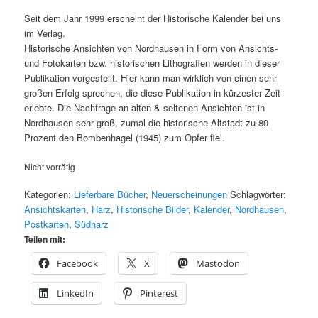
Preis
Preis
war:
ist:
Seit dem Jahr 1999 erscheint der Historische Kalender bei uns
€ 9.95
€ 4.00.
im Verlag.
Historische Ansichten von Nordhausen in Form von Ansichts-
und Fotokarten bzw. historischen Lithografien werden in dieser
Publikation vorgestellt. Hier kann man wirklich von einen sehr
großen Erfolg sprechen, die diese Publikation in kürzester Zeit
erlebte. Die Nachfrage an alten & seltenen Ansichten ist in
Nordhausen sehr groß, zumal die historische Altstadt zu 80
Prozent den Bombenhagel (1945) zum Opfer fiel.
Nicht vorrätig
Kategorien:
Lieferbare Bücher
,
Neuerscheinungen
Schlagwörter:
Ansichtskarten
,
Harz
,
Historische Bilder
,
Kalender
,
Nordhausen
,
Postkarten
,
Südharz
Teilen mit:
Facebook
X
Mastodon
LinkedIn
Pinterest