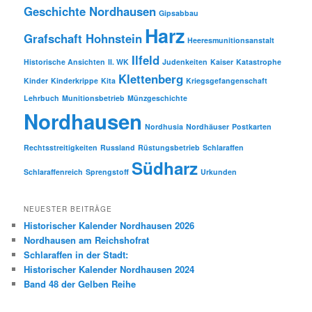
Geschichte Nordhausen
Gipsabbau
Harz
Grafschaft Hohnstein
Heeresmunitionsanstalt
Ilfeld
Historische Ansichten
II. WK
Judenkeiten
Kaiser
Katastrophe
Klettenberg
Kinder
Kinderkrippe
Kita
Kriegsgefangenschaft
Lehrbuch
Munitionsbetrieb
Münzgeschichte
Nordhausen
Nordhusia
Nordhäuser
Postkarten
Rechtsstreitigkeiten
Russland
Rüstungsbetrieb
Schlaraffen
Südharz
Schlaraffenreich
Sprengstoff
Urkunden
NEUESTER BEITRÄGE
Historischer Kalender Nordhausen 2026
Nordhausen am Reichshofrat
Schlaraffen in der Stadt:
Historischer Kalender Nordhausen 2024
Band 48 der Gelben Reihe