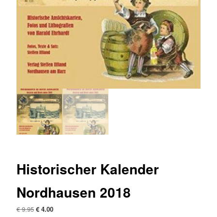
Historischer Kalender
Nordhausen 2018
Ursprünglicher
Aktueller
€
9.95
€
4.00