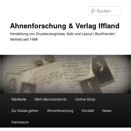
Zum
primären
Such
Inhalt
springen
Ahnenforschung & Verlag Iffland
Herstellung von Druckerzeugnisse, Satz und Layout | Buchhandel /
Vertrieb seit 1998
Hauptmenü
Startseite
Mein Benutzerkonto
Online-Shop
Zur Kasse gehen
Ahnenforschung
Kontakt
News
Impressum