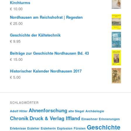
Kirchturms
€
10.00
Nordhausen am Reichshofrat | Regesten
€
25.00
Geschichte der Kältetechnik
€
9.95
Beiträge zur Geschichte Nordhausen Bd. 43
€
15.00
Historischer Kalender Nordhausen 2017
€
5.00
SCHLAGWÖRTER
Ahnenforschung
Adolf Hitler
alte Siegel
Archäologie
Chronik
Druck & Verlag Iffland
Einwohner
Erinnerungen
Geschichte
Erlebnisse
Erzieher
Erzieherin
Explosion
Fürsten