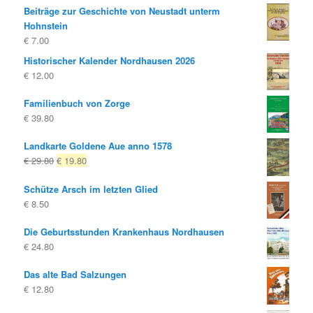
Beiträge zur Geschichte von Neustadt unterm
Hohnstein
€
7.00
Historischer Kalender Nordhausen 2026
€
12.00
Familienbuch von Zorge
€
39.80
Landkarte Goldene Aue anno 1578
Ursprünglicher
Aktueller
€
29.80
€
19.80
Preis
Preis
Schütze Arsch im letzten Glied
war:
ist:
€
8.50
€ 29.80
€ 19.80.
Die Geburtsstunden Krankenhaus Nordhausen
€
24.80
Das alte Bad Salzungen
€
12.80