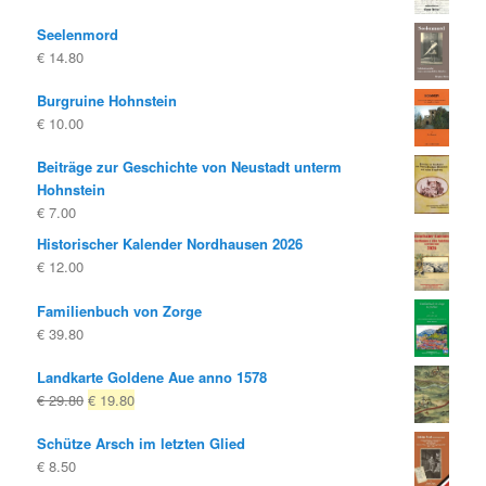
Seelenmord
€
14.80
Burgruine Hohnstein
€
10.00
Beiträge zur Geschichte von Neustadt unterm
Hohnstein
€
7.00
Historischer Kalender Nordhausen 2026
€
12.00
Familienbuch von Zorge
€
39.80
Landkarte Goldene Aue anno 1578
Ursprünglicher
Aktueller
€
29.80
€
19.80
Preis
Preis
Schütze Arsch im letzten Glied
war:
ist:
€
8.50
€ 29.80
€ 19.80.