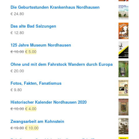
Die Geburtsstunden Krankenhaus Nordhausen
€
24.80
Das alte Bad Salzungen
€
12.80
125 Jahre Museum Nordhausen
Ursprünglicher
Aktueller
€
10.00
€
5.00
Preis
Preis
Ohne und mit dem Fahrstock Wandern durch Europa
war:
ist:
€
20.00
€ 10.00
€ 5.00.
Fotos, Fakten, Fanatismus
€
9.80
Historischer Kalender Nordhausen 2020
Ursprünglicher
Aktueller
€
10.00
€
4.00
Preis
Preis
Zwangsarbeit am Kohnstein
war:
ist:
Ursprünglicher
Aktueller
€
19.80
€
10.00
€ 10.00
€ 4.00.
Preis
Preis