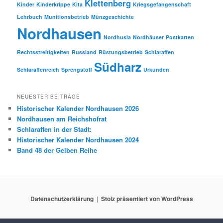
Klettenberg
Kinder
Kinderkrippe
Kita
Kriegsgefangenschaft
Lehrbuch
Munitionsbetrieb
Münzgeschichte
Nordhausen
Nordhusia
Nordhäuser
Postkarten
Rechtsstreitigkeiten
Russland
Rüstungsbetrieb
Schlaraffen
Südharz
Schlaraffenreich
Sprengstoff
Urkunden
NEUESTER BEITRÄGE
Historischer Kalender Nordhausen 2026
Nordhausen am Reichshofrat
Schlaraffen in der Stadt:
Historischer Kalender Nordhausen 2024
Band 48 der Gelben Reihe
Datenschutzerklärung
Stolz präsentiert von WordPress