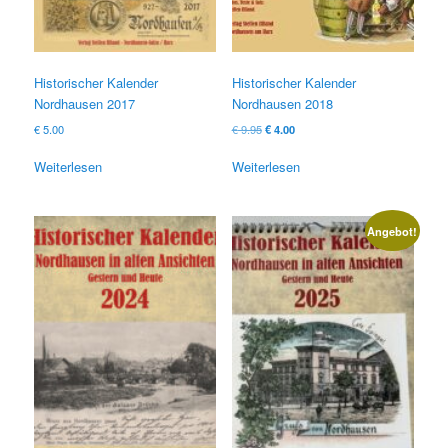
Historischer Kalender
Historischer Kalender
Nordhausen 2017
Nordhausen 2018
Ursprünglicher
Aktueller
€
5.00
€
9.95
€
4.00
Preis
Preis
war:
ist:
Weiterlesen
Weiterlesen
€ 9.95
€ 4.00.
Angebot!