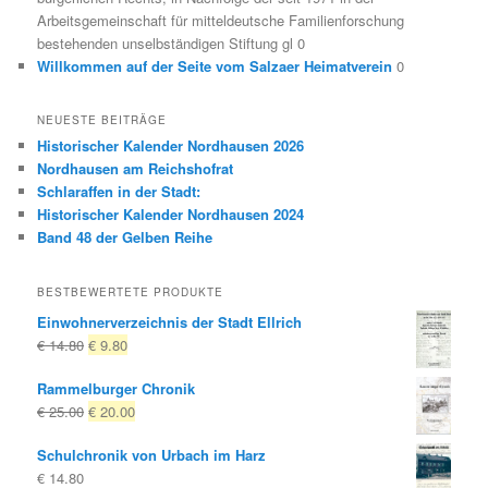
Arbeitsgemeinschaft für mitteldeutsche Familienforschung
bestehenden unselbständigen Stiftung gl 0
Willkommen auf der Seite vom Salzaer Heimatverein
0
NEUESTE BEITRÄGE
Historischer Kalender Nordhausen 2026
Nordhausen am Reichshofrat
Schlaraffen in der Stadt:
Historischer Kalender Nordhausen 2024
Band 48 der Gelben Reihe
BESTBEWERTETE PRODUKTE
Einwohnerverzeichnis der Stadt Ellrich
Ursprünglicher
Aktueller
€
14.80
€
9.80
Preis
Preis
Rammelburger Chronik
war:
ist:
Ursprünglicher
Aktueller
€
25.00
€
20.00
€ 14.80
€ 9.80.
Preis
Preis
Schulchronik von Urbach im Harz
war:
ist:
€
14.80
€ 25.00
€ 20.00.