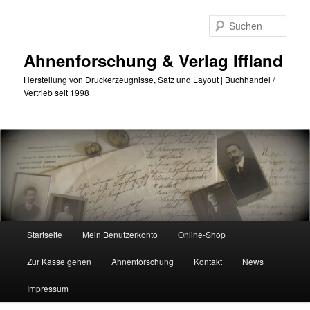
Zum
Zum
primären
sekundären
Such
Inhalt
Inhalt
springen
springen
Ahnenforschung & Verlag Iffland
Herstellung von Druckerzeugnisse, Satz und Layout | Buchhandel /
Vertrieb seit 1998
Hauptmenü
Startseite
Mein Benutzerkonto
Online-Shop
Zur Kasse gehen
Ahnenforschung
Kontakt
News
Impressum