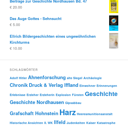
Beiträge zur Geschichte Nordhausen Bd. 47
war:
ist:
€
20.00
€ 19.80
€ 10.00.
Das Auge Gottes - Sehnsucht
€
5.00
Ellrich Bildergeschichten eines ungewöhnlichen
Kirchturms
€
10.00
SCHLAGWÖRTER
Ahnenforschung
Adolf Hitler
alte Siegel
Archäologie
Chronik
Druck & Verlag Iffland
Einwohner
Erinnerungen
Geschichte
Erlebnisse
Erzieher
Erzieherin
Explosion
Fürsten
Geschichte Nordhausen
Gipsabbau
Harz
Grafschaft Hohnstein
Heeresmunitionsanstalt
Ilfeld
Historische Ansichten
II. WK
Judenkeiten
Kaiser
Katastrophe