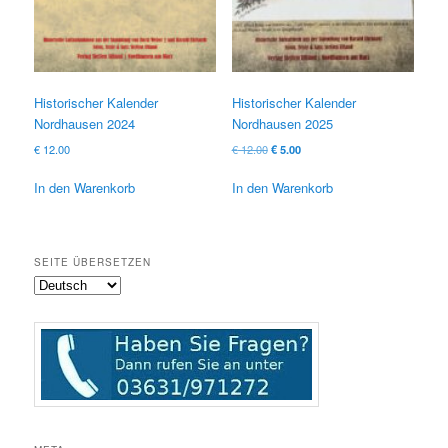
Historischer Kalender
Historischer Kalender
Nordhausen 2024
Nordhausen 2025
Ursprünglicher
Aktueller
€
12.00
€
12.00
€
5.00
Preis
Preis
war:
ist:
In den Warenkorb
In den Warenkorb
€ 12.00
€ 5.00.
SEITE ÜBERSETZEN