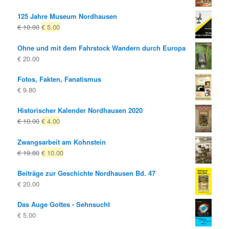
125 Jahre Museum Nordhausen
Ursprünglicher
Aktueller
€
10.00
€
5.00
Preis
Preis
Ohne und mit dem Fahrstock Wandern durch Europa
war:
ist:
€
20.00
€ 10.00
€ 5.00.
Fotos, Fakten, Fanatismus
€
9.80
Historischer Kalender Nordhausen 2020
Ursprünglicher
Aktueller
€
10.00
€
4.00
Preis
Preis
Zwangsarbeit am Kohnstein
war:
ist:
Ursprünglicher
Aktueller
€
19.80
€
10.00
€ 10.00
€ 4.00.
Preis
Preis
Beiträge zur Geschichte Nordhausen Bd. 47
war:
ist:
€
20.00
€ 19.80
€ 10.00.
Das Auge Gottes - Sehnsucht
€
5.00