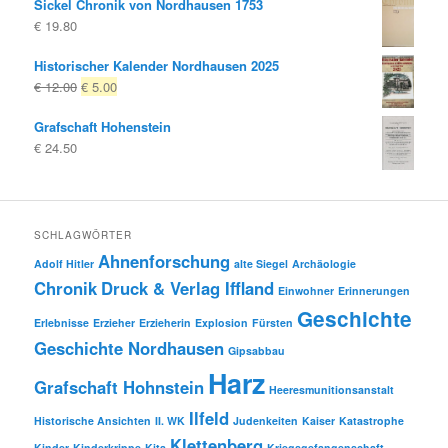
Sickel Chronik von Nordhausen 1753
€
19.80
Historischer Kalender Nordhausen 2025
Ursprünglicher
Aktueller
€
12.00
€
5.00
Preis
Preis
Grafschaft Hohenstein
war:
ist:
€
24.50
€ 12.00
€ 5.00.
SCHLAGWÖRTER
Ahnenforschung
Adolf Hitler
alte Siegel
Archäologie
Chronik
Druck & Verlag Iffland
Einwohner
Erinnerungen
Geschichte
Erlebnisse
Erzieher
Erzieherin
Explosion
Fürsten
Geschichte Nordhausen
Gipsabbau
Harz
Grafschaft Hohnstein
Heeresmunitionsanstalt
Ilfeld
Historische Ansichten
II. WK
Judenkeiten
Kaiser
Katastrophe
Klettenberg
Kinder
Kinderkrippe
Kita
Kriegsgefangenschaft