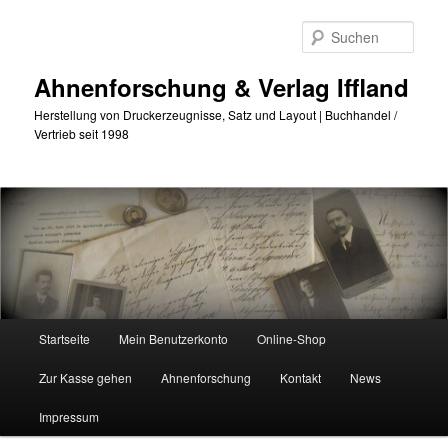
Zum
Zum
primären
sekundären
Such
Inhalt
Inhalt
springen
springen
Ahnenforschung & Verlag Iffland
Herstellung von Druckerzeugnisse, Satz und Layout | Buchhandel /
Vertrieb seit 1998
Hauptmenü
Startseite
Mein Benutzerkonto
Online-Shop
Zur Kasse gehen
Ahnenforschung
Kontakt
News
Impressum