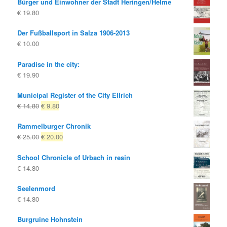
Bürger und Einwohner der Stadt Heringen/Helme
was:
is:
€
19.80
€ 10.00
€ 4.00.
Der Fußballsport in Salza 1906-2013
€
10.00
Paradise in the city:
€
19.90
Municipal Register of the City Ellrich
Original
Current
€
14.80
€
9.80
price
price
Rammelburger Chronik
was:
is:
Original
Current
€
25.00
€
20.00
€ 14.80
€ 9.80.
price
price
School Chronicle of Urbach in resin
was:
is:
€
14.80
€ 25.00
€ 20.00.
Seelenmord
€
14.80
Burgruine Hohnstein