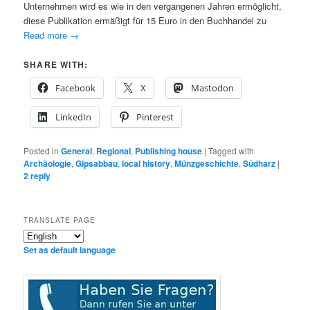
Unternehmen wird es wie in den vergangenen Jahren ermöglicht,
diese Publikation ermäßigt für 15 Euro in den Buchhandel zu
Read more
→
SHARE WITH:
Facebook
X
Mastodon
LinkedIn
Pinterest
Posted in
General
,
Regional
,
Publishing house
|
Tagged with
Archäologie
,
Gipsabbau
,
local history
,
Münzgeschichte
,
Südharz
|
2
reply
TRANSLATE PAGE
Set as default language