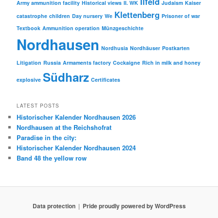
Ilfeld
Army ammunition facility
Historical views
II. WK
Judaism
Kaiser
Klettenberg
catastrophe
children
Day nursery
We
Prisoner of war
Textbook
Ammunition operation
Münzgeschichte
Nordhausen
Nordhusia
Nordhäuser
Postkarten
Litigation
Russia
Armaments factory
Cockaigne
Rich in milk and honey
Südharz
explosive
Certificates
LATEST POSTS
Historischer Kalender Nordhausen 2026
Nordhausen at the Reichshofrat
Paradise in the city:
Historischer Kalender Nordhausen 2024
Band 48 the yellow row
Data protection
Pride proudly powered by WordPress