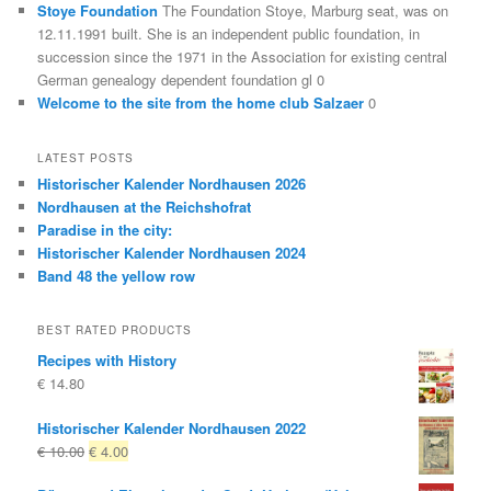
Stoye Foundation
The Foundation Stoye, Marburg seat, was on
12.11.1991 built. She is an independent public foundation, in
succession since the 1971 in the Association for existing central
German genealogy dependent foundation gl 0
Welcome to the site from the home club Salzaer
0
LATEST POSTS
Historischer Kalender Nordhausen 2026
Nordhausen at the Reichshofrat
Paradise in the city:
Historischer Kalender Nordhausen 2024
Band 48 the yellow row
BEST RATED PRODUCTS
Recipes with History
€
14.80
Historischer Kalender Nordhausen 2022
Original
Current
€
10.00
€
4.00
price
price