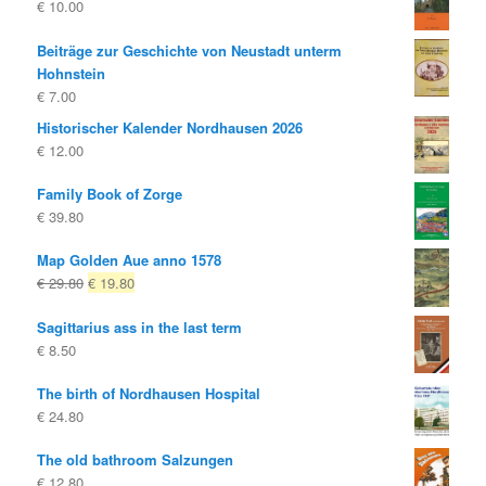
€
10.00
Beiträge zur Geschichte von Neustadt unterm
Hohnstein
€
7.00
Historischer Kalender Nordhausen 2026
€
12.00
Family Book of Zorge
€
39.80
Map Golden Aue anno 1578
Original
Current
€
29.80
€
19.80
price
price
Sagittarius ass in the last term
was:
is:
€
8.50
€ 29.80
€ 19.80.
The birth of Nordhausen Hospital
€
24.80
The old bathroom Salzungen
€
12.80