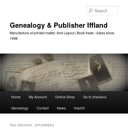
Skip
Skip
to
to
Sear
primary
secondary
content
content
Genealogy & Publisher Iffland
Manufacture of printed matter, And Layout | Book trade / Sales since
1998
Main
Home
My Account
Online-Shop
Go to checkout
Menu
Genealogy
Contact
News
Imprint
TAG ARCHIVE:
GIPSABBAU