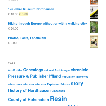
125 Jahre Museum Nordhausen
Original
Current
€
10.00
€
5.00
price
price
Hiking through Europe without or with a walking stick
was:
is:
€
20.00
€ 10.00
€ 5.00.
Photos, Facts, Fanaticism
€
9.80
TAGS
Genealogy
chronicle
Adolf Hitler
old seal
Archäologie
Pressure & Publisher Iffland
Population
memories
story
adventures
educator
educator
Explosion
Princes
History of Nordhausen
Gipsabbau
Resin
County of Hohenstein